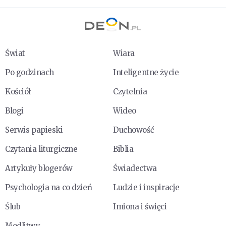
Świat
Wiara
Po godzinach
Inteligentne życie
Kościół
Czytelnia
Blogi
Wideo
Serwis papieski
Duchowość
Czytania liturgiczne
Biblia
Artykuły blogerów
Świadectwa
Psychologia na co dzień
Ludzie i inspiracje
Ślub
Imiona i święci
Modlitwy