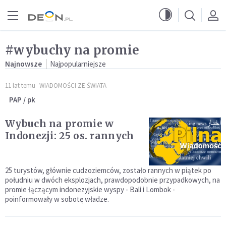
Przejdź do menu głównego
Przejdź do treści
#wybuchy na promie
Najnowsze
Najpopularniejsze
11 lat temu
WIADOMOŚCI ZE ŚWIATA
PAP / pk
Wybuch na promie w
Indonezji: 25 os. rannych
25 turystów, głównie cudzoziemców, zostało rannych w piątek po
południu w dwóch eksplozjach, prawdopodobnie przypadkowych, na
promie łączącym indonezyjskie wyspy - Bali i Lombok -
poinformowały w sobotę władze.