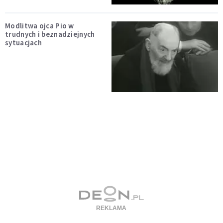
Modlitwa ojca Pio w
trudnych i beznadziejnych
sytuacjach