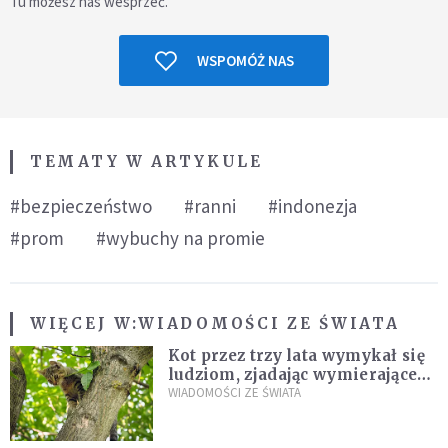
Tu możesz nas wesprzeć.
WSPOMÓŻ NAS
TEMATY W ARTYKULE
#bezpieczeństwo
#ranni
#indonezja
#prom
#wybuchy na promie
WIĘCEJ W:
WIADOMOŚCI ZE ŚWIATA
Kot przez trzy lata wymykał się
ludziom, zjadając wymierające
kaczki. W końcu popełnił
WIADOMOŚCI ZE ŚWIATA
fatalny błąd