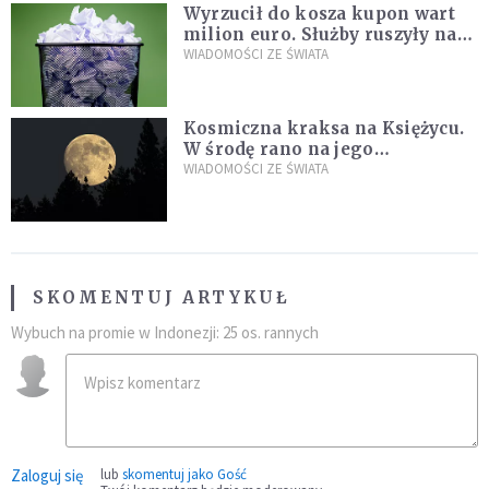
Wyrzucił do kosza kupon wart
milion euro. Służby ruszyły na
poszukiwania
WIADOMOŚCI ZE ŚWIATA
Kosmiczna kraksa na Księżycu.
W środę rano na jego
powierzchni dojdzie do
WIADOMOŚCI ZE ŚWIATA
niezwykłego zdarzenia
SKOMENTUJ ARTYKUŁ
Wybuch na promie w Indonezji: 25 os. rannych
Zaloguj się
lub
skomentuj jako Gość