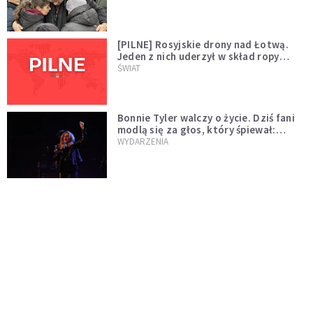
[PILNE] Rosyjskie drony nad Łotwą.
Jeden z nich uderzył w skład ropy
naftowej
ŚWIAT
Bonnie Tyler walczy o życie. Dziś fani
modlą się za głos, który śpiewał:
"Lord, help me"
WYDARZENIA