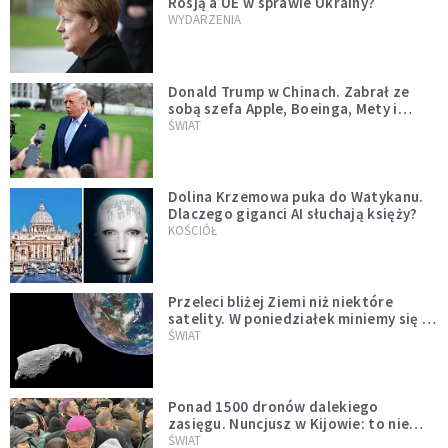
Rosją a UE w sprawie Ukrainy?
WYDARZENIA
Donald Trump w Chinach. Zabrał ze
sobą szefa Apple, Boeinga, Mety i
Muska
ŚWIAT
Dolina Krzemowa puka do Watykanu.
Dlaczego giganci AI słuchają księży?
KOŚCIÓŁ
Przeleci bliżej Ziemi niż niektóre
satelity. W poniedziałek miniemy się z
asteroidą, która poprzedzi znacznie
ŚWIAT
większego "gościa"
Ponad 1500 dronów dalekiego
zasięgu. Nuncjusz w Kijowie: to nie
wygląda na wolę zakończenia wojny
ŚWIAT