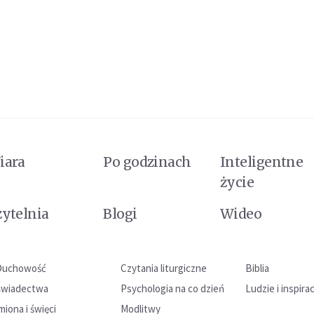
iara
Po godzinach
Inteligentne
życie
zytelnia
Blogi
Wideo
Duchowość
Czytania liturgiczne
Biblia
Świadectwa
Psychologia na co dzień
Ludzie i inspira
miona i święci
Modlitwy