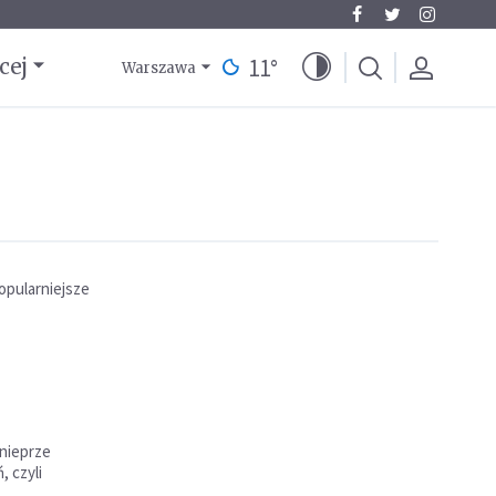
11
°
cej
Warszawa
opularniejsze
Dnieprze
 czyli