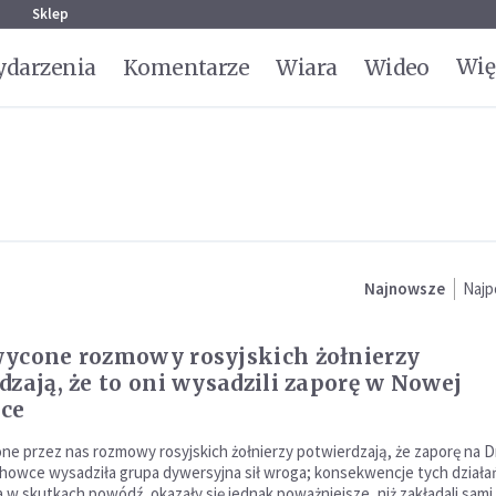
g
Sklep
Wię
darzenia
Komentarze
Wiara
Wideo
Najnowsze
Najp
ycone rozmowy rosyjskich żołnierzy
dzają, że to oni wysadzili zaporę w Nowej
ce
e przez nas rozmowy rosyjskich żołnierzy potwierdzają, że zaporę na 
owce wysadziła grupa dywersyjna sił wroga; konsekwencje tych działań,
a w skutkach powódź, okazały się jednak poważniejsze, niż zakładali sami