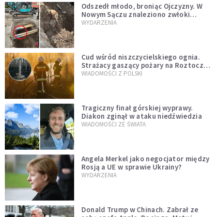
Odszedł młodo, broniąc Ojczyzny. W
Nowym Sączu znaleziono zwłoki
mężczyzny z czasów potopu
WYDARZENIA
szwedzkiego
Cud wśród niszczycielskiego ognia.
Strażacy gaszący pożary na Roztoczu
opublikowali niezwykłe zdjęcie
WIADOMOŚCI Z POLSKI
Tragiczny finał górskiej wyprawy.
Diakon zginął w ataku niedźwiedzia
WIADOMOŚCI ZE ŚWIATA
Angela Merkel jako negocjator między
Rosją a UE w sprawie Ukrainy?
WYDARZENIA
Donald Trump w Chinach. Zabrał ze