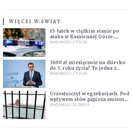
WIĘCEJ W:
ŚWIAT
15-latek w ciężkim stanie po
ataku w Kamiennej Górze.
Policja zatrzymała dwóch
WIADOMOŚCI Z POLSKI
nastolatków
3600 zł miesięcznie na dziecko
do 3. roku życia? To jedna z
propozycji programu "Rozwój
WIADOMOŚCI Z POLSKI
Plus"
Uczestniczył w egzekucjach. Pod
wpływem słów papieża zmienił
zdanie
WIADOMOŚCI ZE ŚWIATA