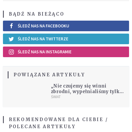
BĄDŹ NA BIEŻĄCO
ŚLEDŹ NAS NA FACEBOOKU
ŚLEDŹ NAS NA TWITTERZE
ŚLEDŹ NAS NA INSTAGRAMIE
POWIĄZANE ARTYKUŁY
„Nie czujemy się winni
zbrodni, wypełnialiśmy tylko
zadania”
ŚWIAT
REKOMENDOWANE DLA CIEBIE /
POLECANE ARTYKUŁY