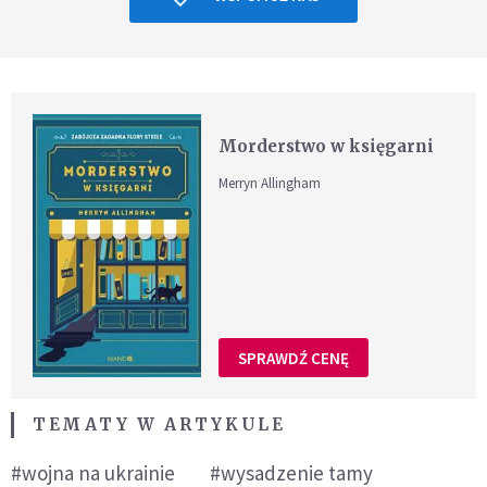
Morderstwo w księgarni
Merryn Allingham
SPRAWDŹ CENĘ
TEMATY W ARTYKULE
#wojna na ukrainie
#wysadzenie tamy