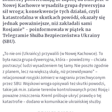
Nowej Kachowce wysadziła grupa dywersyjna
sił wroga; konsekwencje tych działań, czyli
katastrofalna w skutkach powódź, okazały się
jednak poważniejsze, niż zakładali sami
Rosjanie” - poinformowała w piątek na
Telegramie Służba Bezpieczeństwa Ukrainy
(SBU).
„To nie oni (Ukraińcy) przywalili (w Nowej Kachowce). To
była nasza grupa dywersyjna, która – powiedzmy – chciała
postraszyć ludzi wysadzeniem tej tamy. Nie poszło zgodnie
z planem, lecz na większą skalę, niż przewidywano" –
relacjonował rosyjski żołnierz w nagraniu przechwyconym
przez SBU. Wojskowi wroga opisywali też skutki powodzi,
takie jak m.in. zalanie terenów kontrolowanych przez Rosję i
poważne zniszczenia. Kreml próbuje ukryć prawdę o tej
katastrofie – dodano w komunikacie ukraińskiej służby.