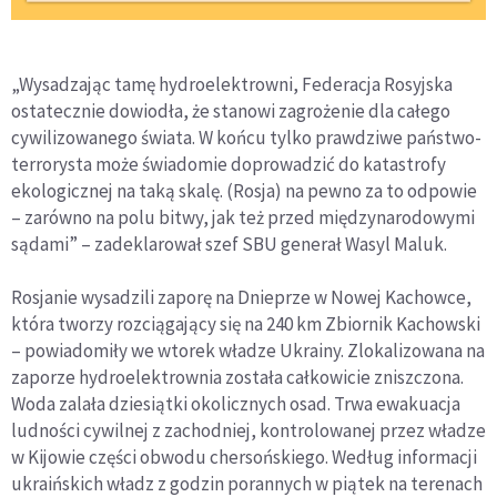
„Wysadzając tamę hydroelektrowni, Federacja Rosyjska
ostatecznie dowiodła, że stanowi zagrożenie dla całego
cywilizowanego świata. W końcu tylko prawdziwe państwo-
terrorysta może świadomie doprowadzić do katastrofy
ekologicznej na taką skalę. (Rosja) na pewno za to odpowie
– zarówno na polu bitwy, jak też przed międzynarodowymi
sądami” – zadeklarował szef SBU generał Wasyl Maluk.
Rosjanie wysadzili zaporę na Dnieprze w Nowej Kachowce,
która tworzy rozciągający się na 240 km Zbiornik Kachowski
– powiadomiły we wtorek władze Ukrainy. Zlokalizowana na
zaporze hydroelektrownia została całkowicie zniszczona.
Woda zalała dziesiątki okolicznych osad. Trwa ewakuacja
ludności cywilnej z zachodniej, kontrolowanej przez władze
w Kijowie części obwodu chersońskiego. Według informacji
ukraińskich władz z godzin porannych w piątek na terenach