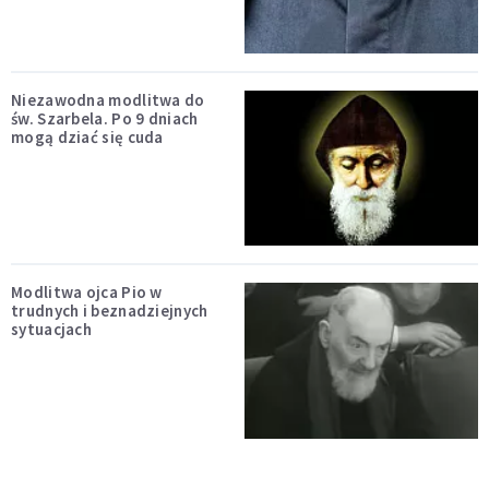
Niezawodna modlitwa do
św. Szarbela. Po 9 dniach
mogą dziać się cuda
Modlitwa ojca Pio w
trudnych i beznadziejnych
sytuacjach