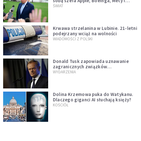
sobą szefa Apple, Boeinga, Mety i
Muska
ŚWIAT
Krwawa strzelanina w Lubinie. 21-letni
podejrzany wciąż na wolności
WIADOMOŚCI Z POLSKI
Donald Tusk zapowiada uznawanie
zagranicznych związków
jednopłciowych. "Państwo oblało ten
WYDARZENIA
test"
Dolina Krzemowa puka do Watykanu.
Dlaczego giganci AI słuchają księży?
KOŚCIÓŁ