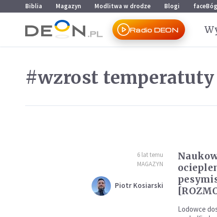
Przejdź do menu głównego
Przejdź do treści
Biblia
Magazyn
Modlitwa w drodze
Blogi
faceBó
Wy
Radio DEON
#wzrost temperatuty
Naukow
6 lat temu
MAGAZYN
ocieple
pesymi
Piotr Kosiarski
[ROZM
Lodowce dost