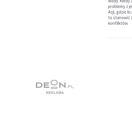
wody. Kiedy 
problemy z j
Azji, gdzie l
to stanowić 
konfliktów.