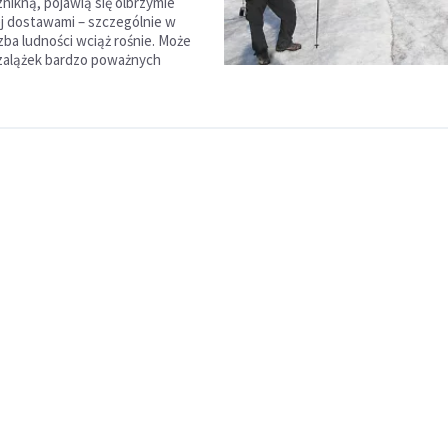
znikną, pojawią się olbrzymie
ej dostawami – szczególnie w
iczba ludności wciąż rośnie. Może
zalążek bardzo poważnych