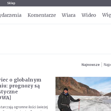
g
Sklep
Wię
darzenia
Komentarze
Wiara
Wideo
Najnowsze
Najp
iec o globalnym
niu: prognozy są
styczne
OWA]
arczają ogromne ilości świeżej