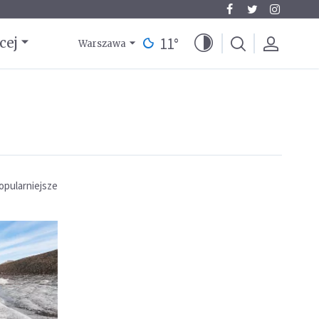
11
°
cej
Warszawa
opularniejsze