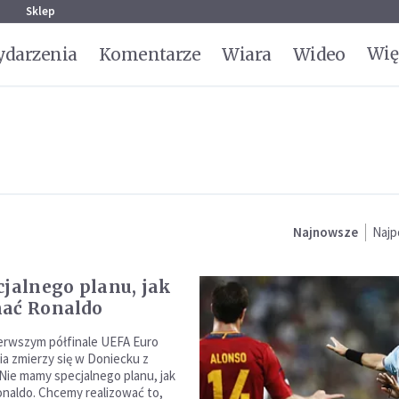
g
Sklep
Wię
darzenia
Komentarze
Wiara
Wideo
Najnowsze
Najp
cjalnego planu, jak
ać Ronaldo
erwszym półfinale UEFA Euro
ia zmierzy się w Doniecku z
 Nie mamy specjalnego planu, jak
naldo. Chcemy realizować to,