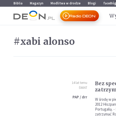
Przejdź do menu głównego
Przejdź do treści
Biblia
Magazyn
Modlitwa w drodze
Blogi
faceBó
Wy
Radio DEON
#xabi alonso
Bez spe
14 lat temu
ŚWIAT
zatrzym
PAP / drr
W środę w pi
2012 Hiszpan
Portugalią. -
zatrzymać Ro