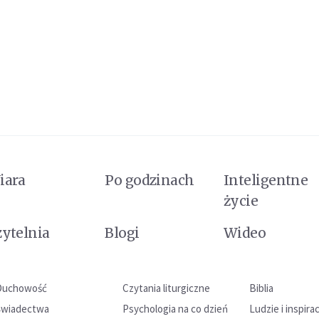
iara
Po godzinach
Inteligentne
życie
zytelnia
Blogi
Wideo
Duchowość
Czytania liturgiczne
Biblia
Świadectwa
Psychologia na co dzień
Ludzie i inspira