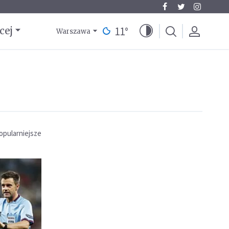
11
°
cej
Warszawa
opularniejsze