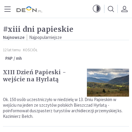
Przejdź do menu głównego
Przejdź do treści
#xiii dni papieskie
Najnowsze
Najpopularniejsze
12 lat temu
KOŚCIÓŁ
PAP / mh
XIII Dzień Papieski -
wejście na Hyrlatą
Ok. 150 osób uczestniczyło w niedzielę w 13. Dniu Papieskim w
wejściu na jeden ze szczytów polskich Bieszczad Hyrlatą -
poinformował duszpasterz turystów archidiecezji przemyskiej ks.
Kazimierz Bełch.