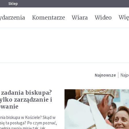
g
Sklep
Wię
darzenia
Komentarze
Wiara
Wideo
Najnowsze
Najp
ą zadania biskupa?
ylko zarządzanie i
owanie
ania biskupa w Kościele? Skąd w
 się ta posługa? Po czym poznać,
ełnia swoją misję tak, jak