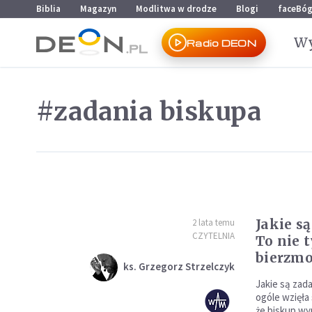
Przejdź do menu głównego
Przejdź do treści
Biblia
Magazyn
Modlitwa w drodze
Blogi
faceBó
Wy
Radio DEON
#zadania biskupa
Jakie s
2 lata temu
CZYTELNIA
To nie t
bierzm
ks. Grzegorz Strzelczyk
Jakie są zad
ogóle wzięła
że biskup wyp