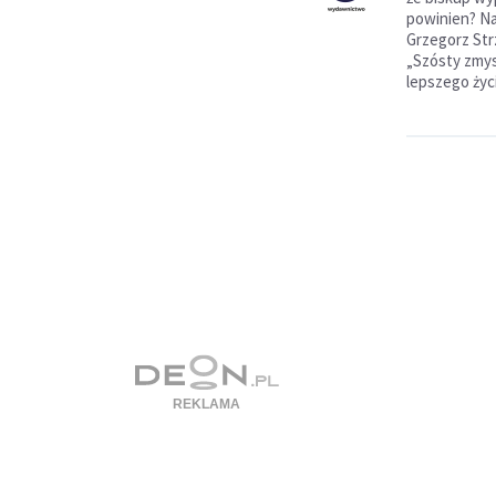
powinien? Na
Grzegorz Str
„Szósty zmys
lepszego życi