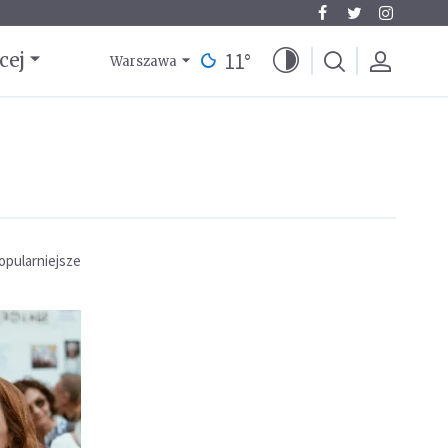
11
°
cej
Warszawa
opularniejsze