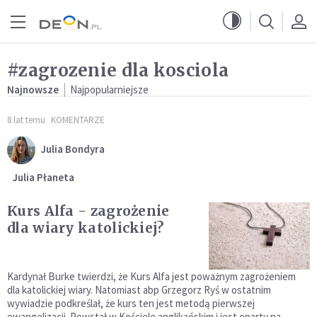
Przejdź do menu głównego
Przejdź do treści
#zagrozenie dla kosciola
Najnowsze
Najpopularniejsze
8 lat temu
KOMENTARZE
Julia Bondyra
Julia Płaneta
Kurs Alfa - zagrożenie
dla wiary katolickiej?
Kardynał Burke twierdzi, że Kurs Alfa jest poważnym zagrożeniem
dla katolickiej wiary. Natomiast abp Grzegorz Ryś w ostatnim
wywiadzie podkreślał, że kurs ten jest metodą pierwszej
ewangelizacji. Powstał w Kościele anglikańskim i jest oparty na