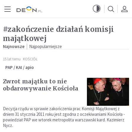
Przejdź do menu głównego
Przejdź do treści
#zakończenie działań komisji
majątkowej
Najnowsze
Najpopularniejsze
15 lat temu
KOŚCIÓŁ
PAP / KAI / apio
Zwrot majątku to nie
obdarowywanie Kościoła
Decyzja rządu w sprawie zakończenia prac Komisji Majątkowej z
dniem 31 stycznia 2011 roku jest zgodna z oczekiwaniami Kościoła -
powiedział PAP we wtorek metropolita warszawski kard. Kazimierz
Nycz.