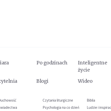
iara
Po godzinach
Inteligentne
życie
zytelnia
Blogi
Wideo
Duchowość
Czytania liturgiczne
Biblia
Świadectwa
Psychologia na co dzień
Ludzie i inspira