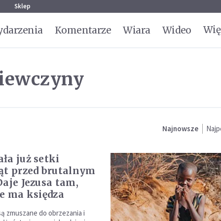
g
Sklep
Wię
darzenia
Komentarze
Wiara
Wideo
ziewczyny
Najnowsze
Najp
ła już setki
ąt przed brutalnym
Daje Jezusa tam,
ie ma księdza
ą zmuszane do obrzezania i