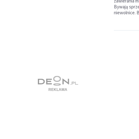
zawierania m
Bywają sprz
niewolnice. B