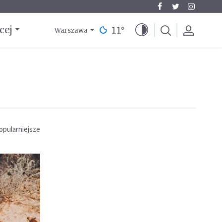
11
°
cej
Warszawa
opularniejsze