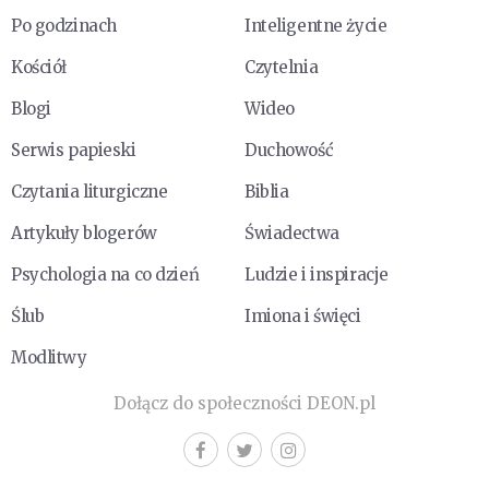
Po godzinach
Inteligentne życie
Kościół
Czytelnia
Blogi
Wideo
Serwis papieski
Duchowość
Czytania liturgiczne
Biblia
Artykuły blogerów
Świadectwa
Psychologia na co dzień
Ludzie i inspiracje
Ślub
Imiona i święci
Modlitwy
Dołącz do społeczności DEON.pl