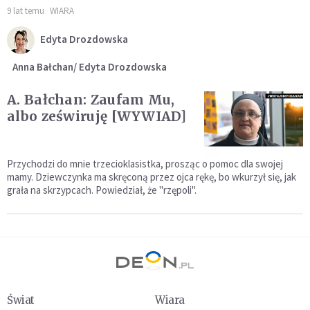
9 lat temu
WIARA
Edyta Drozdowska
Anna Bałchan/ Edyta Drozdowska
A. Bałchan: Zaufam Mu,
albo zeświruję [WYWIAD]
Przychodzi do mnie trzecioklasistka, prosząc o pomoc dla swojej
mamy. Dziewczynka ma skręconą przez ojca rękę, bo wkurzył się, jak
grała na skrzypcach. Powiedział, że "rzępoli".
Świat
Wiara