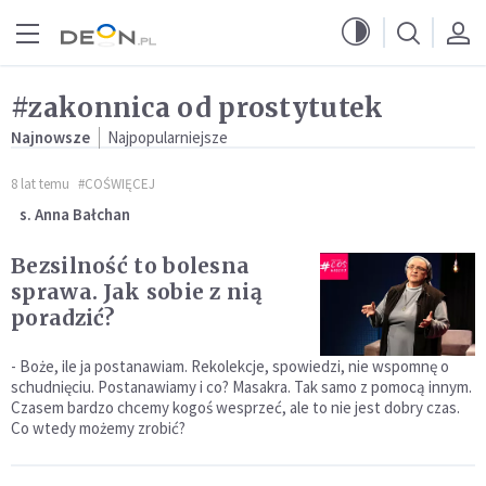
Przejdź do menu głównego
Przejdź do treści
#zakonnica od prostytutek
Najnowsze
Najpopularniejsze
8 lat temu
#COŚWIĘCEJ
s. Anna Bałchan
Bezsilność to bolesna
sprawa. Jak sobie z nią
poradzić?
- Boże, ile ja postanawiam. Rekolekcje, spowiedzi, nie wspomnę o
schudnięciu. Postanawiamy i co? Masakra. Tak samo z pomocą innym.
Czasem bardzo chcemy kogoś wesprzeć, ale to nie jest dobry czas.
Co wtedy możemy zrobić?