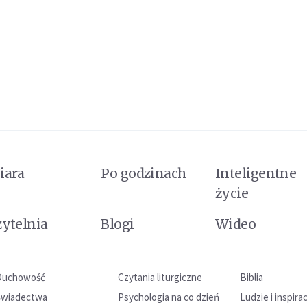
iara
Po godzinach
Inteligentne
życie
zytelnia
Blogi
Wideo
Duchowość
Czytania liturgiczne
Biblia
Świadectwa
Psychologia na co dzień
Ludzie i inspira