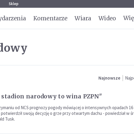
g
Sklep
Wię
darzenia
Komentarze
Wiara
Wideo
odowy
Najnowsze
Najp
 stadion narodowy to wina PZPN"
zymaniu od NCS prognozy pogody mówiącej o intensywnych opadach 16
, potwierdził swoją decyzję o grze przy otwartym dachu - powiedział w ś
ld Tusk.