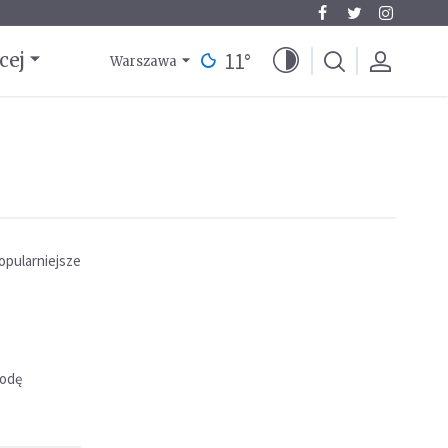
11
°
cej
Warszawa
opularniejsze
rodę