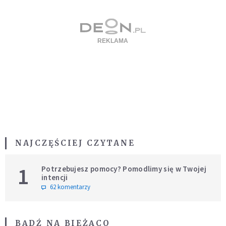
NAJCZĘŚCIEJ CZYTANE
1
Potrzebujesz pomocy? Pomodlimy się w Twojej
intencji
62 komentarzy
BĄDŹ NA BIEŻĄCO