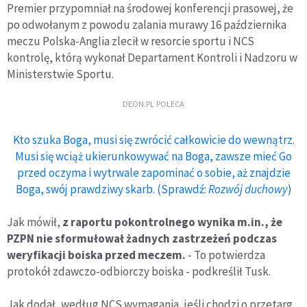
Premier przypomniał na środowej konferencji prasowej, że
po odwołanym z powodu zalania murawy 16 października
meczu Polska-Anglia zlecił w resorcie sportu i NCS
kontrolę, którą wykonał Departament Kontroli i Nadzoru w
Ministerstwie Sportu.
DEON.PL POLECA
Kto szuka Boga, musi się zwrócić całkowicie do wewnątrz.
Musi się wciąż ukierunkowywać na Boga, zawsze mieć Go
przed oczyma i wytrwale zapominać o sobie, aż znajdzie
Boga, swój prawdziwy skarb. (Sprawdź:
Rozwój duchowy
)
Jak mówił,
z raportu pokontrolnego wynika m.in., że
PZPN nie sformułował żadnych zastrzeżeń podczas
weryfikacji boiska przed meczem.
- To potwierdza
protokół zdawczo-odbiorczy boiska - podkreślił Tusk.
Jak dodał, według NCS wymagania, jeśli chodzi o przetarg