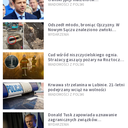
jednopłciowych. “Tak jak
WIADOMOŚCI Z POLSKI
zapowiadałem, bez zwłoki,
natychmiast”
Odszedł młodo, broniąc Ojczyzny. W
Nowym Sączu znaleziono zwłoki
mężczyzny z czasów potopu
WYDARZENIA
szwedzkiego
Cud wśród niszczycielskiego ognia.
Strażacy gaszący pożary na Roztoczu
opublikowali niezwykłe zdjęcie
WIADOMOŚCI Z POLSKI
Krwawa strzelanina w Lubinie. 21-letni
podejrzany wciąż na wolności
WIADOMOŚCI Z POLSKI
Donald Tusk zapowiada uznawanie
zagranicznych związków
jednopłciowych. "Państwo oblało ten
WYDARZENIA