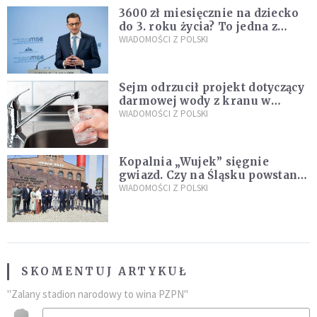
3600 zł miesięcznie na dziecko
do 3. roku życia? To jedna z
propozycji programu "Rozwój
WIADOMOŚCI Z POLSKI
Plus"
Sejm odrzucił projekt dotyczący
darmowej wody z kranu w
restauracjach
WIADOMOŚCI Z POLSKI
Kopalnia „Wujek” sięgnie
gwiazd. Czy na Śląsku powstanie
„Dolina Krzemowa”?
WIADOMOŚCI Z POLSKI
SKOMENTUJ ARTYKUŁ
"Zalany stadion narodowy to wina PZPN"