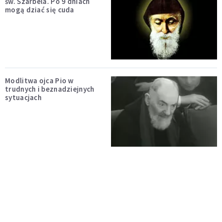
św. Szarbela. Po 9 dniach
mogą dziać się cuda
Modlitwa ojca Pio w
trudnych i beznadziejnych
sytuacjach