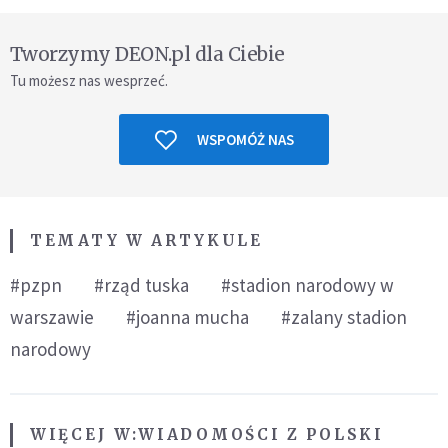
Tworzymy DEON.pl dla Ciebie
Tu możesz nas wesprzeć.
WSPOMÓŻ NAS
TEMATY W ARTYKULE
#pzpn
#rząd tuska
#stadion narodowy w
warszawie
#joanna mucha
#zalany stadion
narodowy
WIĘCEJ W:
WIADOMOŚCI Z POLSKI