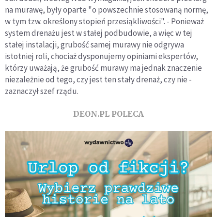
na murawę, były oparte "o powszechnie stosowaną normę,
w tym tzw. określony stopień przesiąkliwości". - Ponieważ
system drenażu jest w stałej podbudowie, a więc w tej
stałej instalacji, grubość samej murawy nie odgrywa
istotniej roli, chociaż dysponujemy opiniami ekspertów,
którzy uważają, że grubość murawy ma jednak znaczenie
niezależnie od tego, czy jest ten stały drenaż, czy nie -
zaznaczył szef rządu.
DEON.PL POLECA