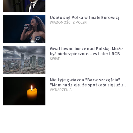
test"
Udało się! Polka w finale Eurowizji
WIADOMOŚCI Z POLSKI
Gwałtowne burze nad Polską. Może
być niebezpiecznie. Jest alert RCB
ŚWIAT
Nie żyje gwiazda "Barw szczęścia".
"Mam nadzieję, że spotkała się już z
Bogiem, którego tak bardzo kochała"
WYDARZENIA