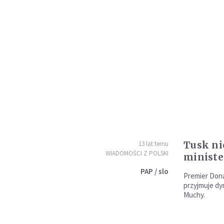
Tusk ni
13 lat temu
WIADOMOŚCI Z POLSKI
minist
PAP / slo
Premier Dona
przyjmuje dy
Muchy.