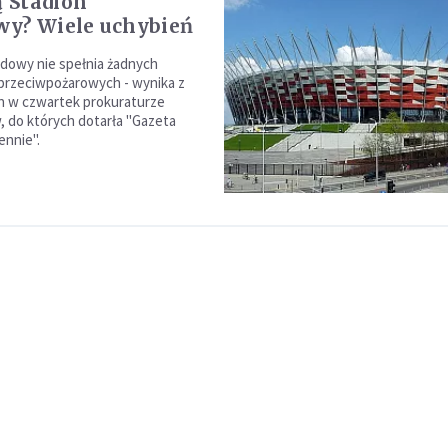
 Stadion
y? Wiele uchybień
dowy nie spełnia żadnych
przeciwpożarowych - wynika z
h w czwartek prokuraturze
 do których dotarła "Gazeta
ennie".