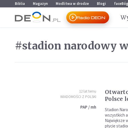
Przejdź do menu głównego
Przejdź do treści
Biblia
Magazyn
Modlitwa w drodze
Blogi
faceBó
Wy
Radio DEON
#stadion narodowy 
Otwarto
12 lat temu
WIADOMOŚCI Z POLSKI
Polsce 
PAP / mh
Stadion Naro
wszystkich a
Największe w
płycie stadio