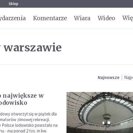
g
Sklep
Wię
darzenia
Komentarze
Wiara
Wideo
w warszawie
Najnowsze
Najp
 największe w
lodowisko
dowy otworzył się w piątek dla
matorów zimowej rekreacji.
 Polsce lodowisko powstało na
nu - ma ponad 2 tys. m kw.