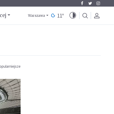
11
°
cej
Warszawa
opularniejsze