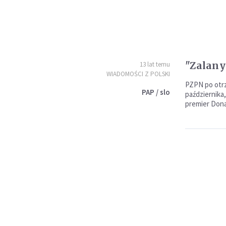
"Zalany
13 lat temu
WIADOMOŚCI Z POLSKI
PZPN po otr
PAP / slo
października
premier Dona