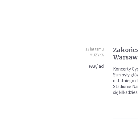
Zakońc
13 lat temu
MUZYKA
Warsaw 
PAP/ ad
Koncerty Cypr
Slim były głó
ostatniego d
Stadionie N
się kilkadzie