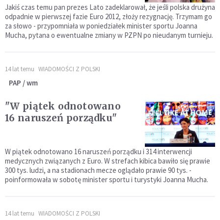
Jakiś czas temu pan prezes Lato zadeklarował, że jeśli polska drużyna
odpadnie w pierwszej fazie Euro 2012, złoży rezygnację. Trzymam go
za słowo - przypomniała w poniedziałek minister sportu Joanna
Mucha, pytana o ewentualne zmiany w PZPN po nieudanym turnieju.
14 lat temu
WIADOMOŚCI Z POLSKI
PAP / wm
"W piątek odnotowano
16 naruszeń porządku"
W piątek odnotowano 16 naruszeń porządku i 314 interwencji
medycznych związanych z Euro. W strefach kibica bawiło się prawie
300 tys. ludzi, a na stadionach mecze oglądało prawie 90 tys. -
poinformowała w sobotę minister sportu i turystyki Joanna Mucha.
14 lat temu
WIADOMOŚCI Z POLSKI