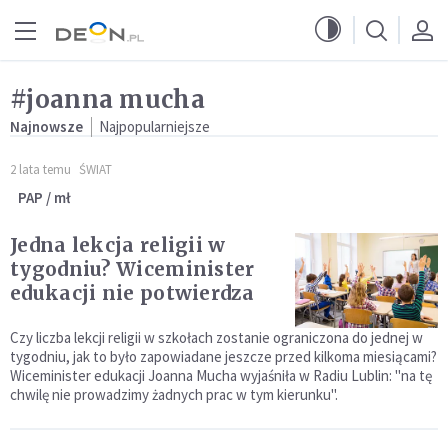
Przejdź do menu głównego
Przejdź do treści
#joanna mucha
Najnowsze
Najpopularniejsze
2 lata temu
ŚWIAT
PAP / mł
Jedna lekcja religii w
tygodniu? Wiceminister
edukacji nie potwierdza
Czy liczba lekcji religii w szkołach zostanie ograniczona do jednej w
tygodniu, jak to było zapowiadane jeszcze przed kilkoma miesiącami?
Wiceminister edukacji Joanna Mucha wyjaśniła w Radiu Lublin: "na tę
chwilę nie prowadzimy żadnych prac w tym kierunku".