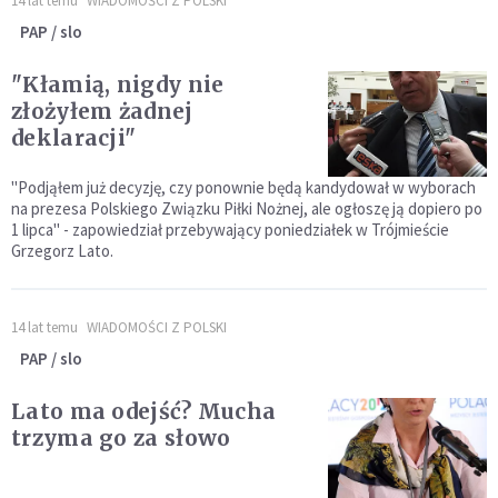
14 lat temu
WIADOMOŚCI Z POLSKI
PAP / slo
"Kłamią, nigdy nie
złożyłem żadnej
deklaracji"
"Podjąłem już decyzję, czy ponownie będą kandydował w wyborach
na prezesa Polskiego Związku Piłki Nożnej, ale ogłoszę ją dopiero po
1 lipca" - zapowiedział przebywający poniedziałek w Trójmieście
Grzegorz Lato.
14 lat temu
WIADOMOŚCI Z POLSKI
PAP / slo
Lato ma odejść? Mucha
trzyma go za słowo