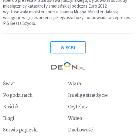
Apel do prezesa PiS Jarosława Kaczyńskiego, by odwołał obchody
miesięcznicy katastrofy smoleńskiej podczas Euro 2012 -
wystosowała minister sportu Joanna Mucha. Minister dała się
wciągnąć w grę tworzenia jakiejś psychozy - odpowiada wiceprezes
PiS Beata Szydło.
WIĘCEJ
Świat
Wiara
Po godzinach
Inteligentne życie
Kościół
Czytelnia
Blogi
Wideo
Serwis papieski
Duchowość