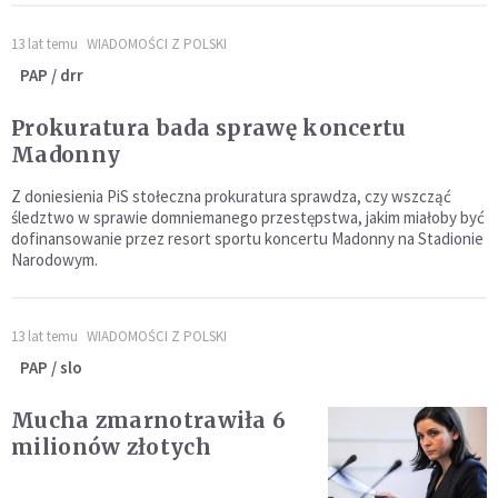
13 lat temu
WIADOMOŚCI Z POLSKI
PAP / drr
Prokuratura bada sprawę koncertu
Madonny
Z doniesienia PiS stołeczna prokuratura sprawdza, czy wszcząć
śledztwo w sprawie domniemanego przestępstwa, jakim miałoby być
dofinansowanie przez resort sportu koncertu Madonny na Stadionie
Narodowym.
13 lat temu
WIADOMOŚCI Z POLSKI
PAP / slo
Mucha zmarnotrawiła 6
milionów złotych