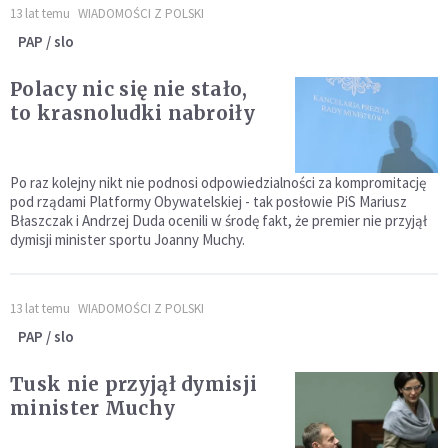
13 lat temu
WIADOMOŚCI Z POLSKI
PAP / slo
Polacy nic się nie stało,
to krasnoludki nabroiły
Po raz kolejny nikt nie podnosi odpowiedzialności za kompromitację
pod rządami Platformy Obywatelskiej - tak posłowie PiS Mariusz
Błaszczak i Andrzej Duda ocenili w środę fakt, że premier nie przyjął
dymisji minister sportu Joanny Muchy.
13 lat temu
WIADOMOŚCI Z POLSKI
PAP / slo
Tusk nie przyjął dymisji
minister Muchy