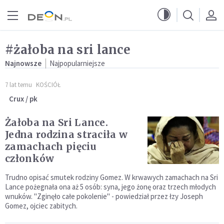
Przejdź do menu głównego
Przejdź do treści
#żałoba na sri lance
Najnowsze
Najpopularniejsze
7 lat temu
KOŚCIÓŁ
Crux / pk
Żałoba na Sri Lance.
Jedna rodzina straciła w
zamachach pięciu
członków
Trudno opisać smutek rodziny Gomez. W krwawych zamachach na Sri
Lance pożegnała ona aż 5 osób: syna, jego żonę oraz trzech młodych
wnuków. "Zginęło całe pokolenie" - powiedział przez łzy Joseph
Gomez, ojciec zabitych.