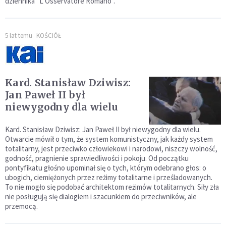
dziennika "L’Osservatore Romano".
5 lat temu
KOŚCIÓŁ
Kard. Stanisław Dziwisz:
Jan Paweł II był
niewygodny dla wielu
Kard. Stanisław Dziwisz: Jan Paweł II był niewygodny dla wielu.
Otwarcie mówił o tym, że system komunistyczny, jak każdy system
totalitarny, jest przeciwko człowiekowi i narodowi, niszczy wolność,
godność, pragnienie sprawiedliwości i pokoju. Od początku
pontyfikatu głośno upominał się o tych, którym odebrano głos: o
ubogich, ciemiężonych przez reżimy totalitarne i prześladowanych.
To nie mogło się podobać architektom reżimów totalitarnych. Siły zła
nie posługują się dialogiem i szacunkiem do przeciwników, ale
przemocą.