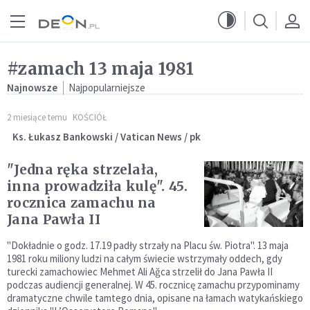
Przejdź do menu głównego
Przejdź do treści
#zamach 13 maja 1981
Najnowsze
Najpopularniejsze
2 miesiące temu
KOŚCIÓŁ
Ks. Łukasz Bankowski / Vatican News / pk
"Jedna ręka strzelała,
inna prowadziła kulę". 45.
rocznica zamachu na
Jana Pawła II
"Dokładnie o godz. 17.19 padły strzały na Placu św. Piotra". 13 maja
1981 roku miliony ludzi na całym świecie wstrzymały oddech, gdy
turecki zamachowiec Mehmet Ali Ağca strzelił do Jana Pawła II
podczas audiencji generalnej. W 45. rocznicę zamachu przypominamy
dramatyczne chwile tamtego dnia, opisane na łamach watykańskiego