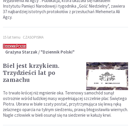
Wyjaśnienia Ali Agcy”. Publikacja, która ukazała się nakładem
Instytutu Pamięci Narodowej i tygodnika „Gość Niedzielny”, zawiera
37 najbardziej istotnych protokołów z przesłuchań Mehemeta Ali
Agcy.
15 lat temu
CZASOPISMA
Grażyna Starzak / "Dziennik Polski"
Biel jest krzykiem.
Trzydzieści lat po
zamachu
To trwało krócej niż mgnienie oka. Terenowy samochód sunął
ostrożnie wśród ludzkiej masy wypełniającej szczelnie plac Świętego
Piotra. Ubrana w białe szaty postać, przytrzymująca się lewą ręką
żelaznego oparcia na tylnym siedzeniu, prawą błogosławiła wiernych.
Nagle człowiek w bieli osunął się na siedzenie w kałuży krwi.