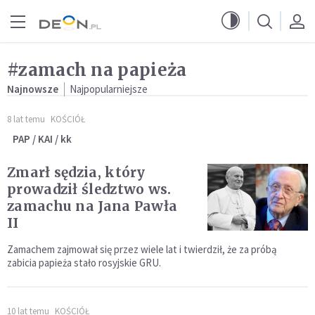
Przejdź do menu głównego
Przejdź do treści
#zamach na papieża
Najnowsze
Najpopularniejsze
8 lat temu
KOŚCIÓŁ
PAP / KAI / kk
Zmarł sędzia, który
prowadził śledztwo ws.
zamachu na Jana Pawła
II
Zamachem zajmował się przez wiele lat i twierdził, że za próbą
zabicia papieża stało rosyjskie GRU.
10 lat temu
KOŚCIÓŁ