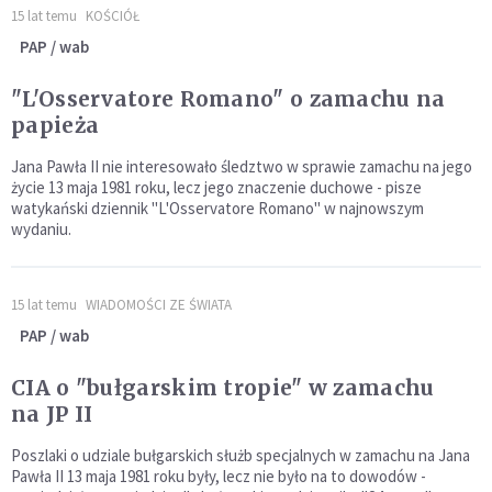
15 lat temu
KOŚCIÓŁ
PAP / wab
"L'Osservatore Romano" o zamachu na
papieża
Jana Pawła II nie interesowało śledztwo w sprawie zamachu na jego
życie 13 maja 1981 roku, lecz jego znaczenie duchowe - pisze
watykański dziennik "L'Osservatore Romano" w najnowszym
wydaniu.
15 lat temu
WIADOMOŚCI ZE ŚWIATA
PAP / wab
CIA o "bułgarskim tropie" w zamachu
na JP II
Poszlaki o udziale bułgarskich służb specjalnych w zamachu na Jana
Pawła II 13 maja 1981 roku były, lecz nie było na to dowodów -