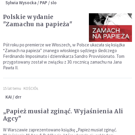
Sylwia Wysocka / PAP / slo
Polskie wydanie
"Zamachu na papieża"
Pół roku po premierze we Włoszech, w Polsce ukazała się książka
“Zamach na papieża" znanego włoskiego sędziego śledczego
Ferdinando Imposimato i dziennikarza Sandro Provvisionato. Tom
przygotowany został w związku z 30. rocznicą zamachu na Jana
Pawła II.
15 lat temu
KOŚCIÓŁ
KAI / drr
„Papież musiał zginąć. Wyjaśnienia Ali
Agcy”
W Warszawie zaprezentowano książkę „Papież musiał zginąć.