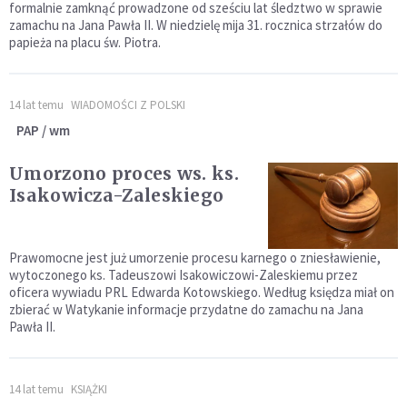
formalnie zamknąć prowadzone od sześciu lat śledztwo w sprawie
zamachu na Jana Pawła II. W niedzielę mija 31. rocznica strzałów do
papieża na placu św. Piotra.
14 lat temu
WIADOMOŚCI Z POLSKI
PAP / wm
Umorzono proces ws. ks.
Isakowicza-Zaleskiego
Prawomocne jest już umorzenie procesu karnego o zniesławienie,
wytoczonego ks. Tadeuszowi Isakowiczowi-Zaleskiemu przez
oficera wywiadu PRL Edwarda Kotowskiego. Według księdza miał on
zbierać w Watykanie informacje przydatne do zamachu na Jana
Pawła II.
14 lat temu
KSIĄŻKI