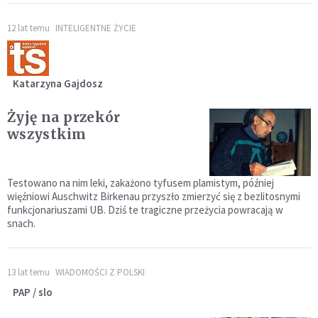
12 lat temu
INTELIGENTNE ŻYCIE
Katarzyna Gajdosz
Żyję na przekór
wszystkim
Testowano na nim leki, zakażono tyfusem plamistym, później
więźniowi Auschwitz Birkenau przyszło zmierzyć się z bezlitosnymi
funkcjonariuszami UB. Dziś te tragiczne przeżycia powracają w
snach.
13 lat temu
WIADOMOŚCI Z POLSKI
PAP / slo