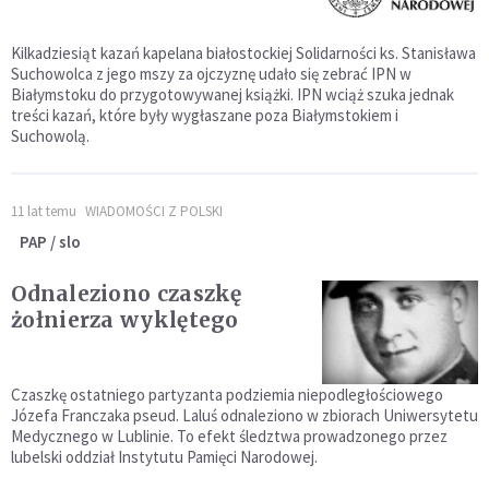
Kilkadziesiąt kazań kapelana białostockiej Solidarności ks. Stanisława
Suchowolca z jego mszy za ojczyznę udało się zebrać IPN w
Białymstoku do przygotowywanej książki. IPN wciąż szuka jednak
treści kazań, które były wygłaszane poza Białymstokiem i
Suchowolą.
11 lat temu
WIADOMOŚCI Z POLSKI
PAP / slo
Odnaleziono czaszkę
żołnierza wyklętego
Czaszkę ostatniego partyzanta podziemia niepodległościowego
Józefa Franczaka pseud. Laluś odnaleziono w zbiorach Uniwersytetu
Medycznego w Lublinie. To efekt śledztwa prowadzonego przez
lubelski oddział Instytutu Pamięci Narodowej.