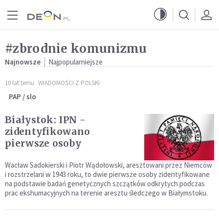
Przejdź do menu głównego
Przejdź do treści
#zbrodnie komunizmu
Najnowsze
Najpopularniejsze
10 lat temu
WIADOMOŚCI Z POLSKI
PAP / slo
Białystok: IPN -
zidentyfikowano
pierwsze osoby
Wacław Sadokierski i Piotr Wądołowski, aresztowani przez Niemców
i rozstrzelani w 1943 roku, to dwie pierwsze osoby zidentyfikowane
na podstawie badań genetycznych szczątków odkrytych podczas
prac ekshumacyjnych na terenie aresztu śledczego w Białymstoku.