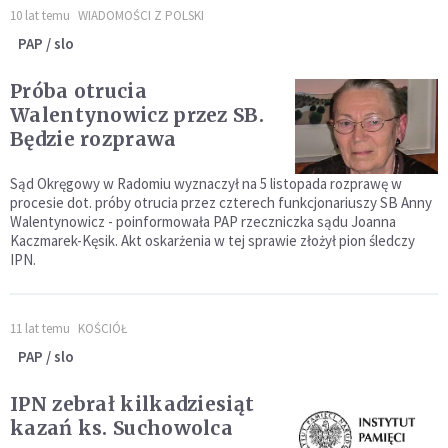
10 lat temu
WIADOMOŚCI Z POLSKI
PAP / slo
Próba otrucia
Walentynowicz przez SB.
Będzie rozprawa
Sąd Okręgowy w Radomiu wyznaczył na 5 listopada rozprawę w
procesie dot. próby otrucia przez czterech funkcjonariuszy SB Anny
Walentynowicz - poinformowała PAP rzeczniczka sądu Joanna
Kaczmarek-Kęsik. Akt oskarżenia w tej sprawie złożył pion śledczy
IPN.
11 lat temu
KOŚCIÓŁ
PAP / slo
IPN zebrał kilkadziesiąt
kazań ks. Suchowolca