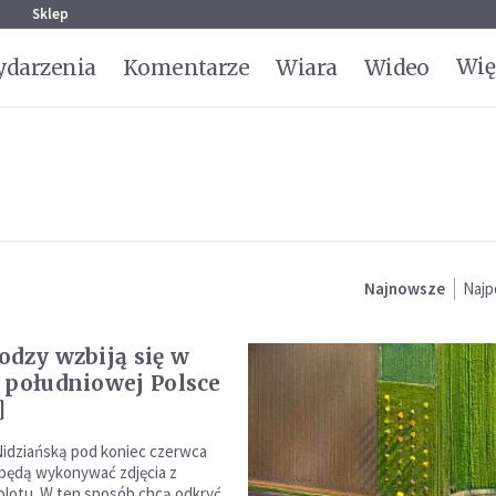
g
Sklep
Wię
darzenia
Komentarze
Wiara
Wideo
Najnowsze
Najp
odzy wzbiją się w
 południowej Polsce
]
idziańską pod koniec czerwca
będą wykonywać zdjęcia z
lotu. W ten sposób chcą odkryć