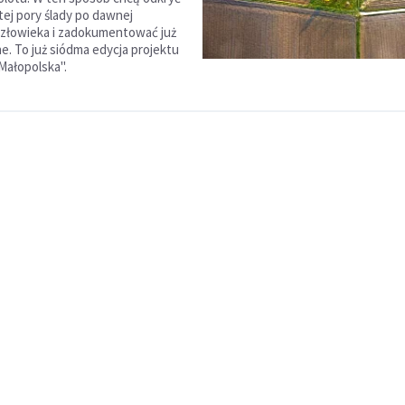
tej pory ślady po dawnej
 człowieka i zadokumentować już
e. To już siódma edycja projektu
Małopolska".