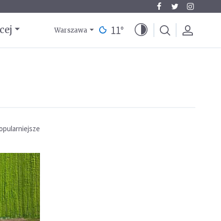
11
°
cej
Warszawa
opularniejsze