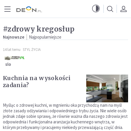
Przejdź do menu głównego
Przejdź do treści
#zdrowy kregosłup
Najnowsze
Najpopularniejsze
14 lat temu
STYL ŻYCIA
slo
Kuchnia na wysokości
zadania?
Myśląc o zdrowej kuchni, w mgnieniu oka przychodzą nam na myśl
złote zasady odżywiania i odpowiedniego trybu życia. Nie wiele osób
jednak zdaje sobie sprawę, że równie ważna dla naszego zdrowia jest
odpowiednia i funkcjonalna aranżacja kuchennego wnętrza, w
którym przebywamy i pracujemy niekiedy przeważającą część dnia.