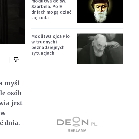
modlitwa do św.
Szarbela. Po 9
dniach mogą dziać
się cuda
Modlitwa ojca Pio
w trudnych i
beznadziejnych
sytuacjach
a myśl
le osób
wia jest
 w
ć dnia.