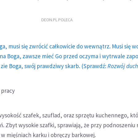
DEON.PL POLECA
ga, musi się zwrócić całkowicie do wewnątrz. Musi się w
a Boga, zawsze mieć Go przed oczyma i wytrwale zap
dzie Boga, swój prawdziwy skarb. (Sprawdź:
Rozwój duc
 pracy
wysokość szafek, szuflad, oraz sprzętu kuchennego, kt
. Zbyt wysokie szafki, sprawiają, że przy podnoszeniu 
e w mięśniach karku i obręczy barkowej.