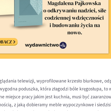
glądania telewizji, wyprofilowane krzesło biurkowe, o
wygodna poduszka, która złagodzi bóle kręgosłupa, to w
e miejsce pracy jakim jest kuchnia, musi być zaaranżo
nością, z jaką dobieramy meble wypoczynkowe i siedzis