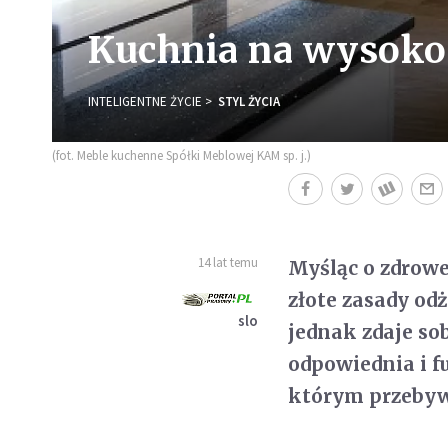
Kuchnia na wysokoś
INTELIGENTNE ŻYCIE
STYL ŻYCIA
(fot. Meble kuchenne Spółki Meblowej KAM sp. j.)
14 lat temu
Myśląc o zdrow
złote zasady od
slo
jednak zdaje so
odpowiednia i 
którym przebyw