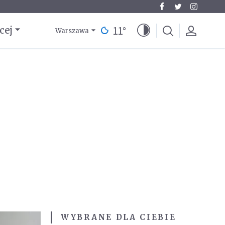
11
°
cej
Warszawa
WYBRANE DLA CIEBIE