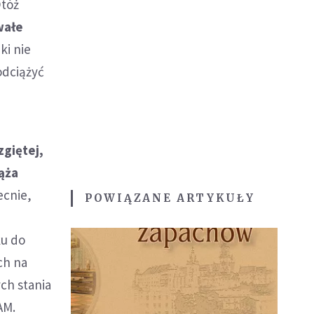
Otóż
wałe
ki nie
odciążyć
zgiętej,
ąża
cnie,
POWIĄZANE ARTYKUŁY
ku do
ch na
ch stania
AM.