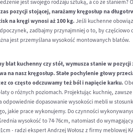
siedzenie jest swojego rodzaju sztuką, a co ze staniem? 
zas pozycji stojącej, narażamy kręgosłup na długotr
isk na kręgi wynosi aż 100 kg.
Jeśli kuchenne obowiąz
dpoczynek, zadbajmy przynajmniej o to, by częściowo 
ażna jest przemyślana wysokość montowanych blatów.
y blat kuchenny czy stół, wymusza stanie w pozycji 
wa na nasz kręgosłup. Stałe pochylenie głowy przeci
zez co często odczuwamy też ból i napięcie karku.
Obe
laty o różnych poziomach. Projektując kuchnię, zawsze
a odpowiednie dopasowanie wysokości mebli w stosun
ego, jakie prace wykonujemy. Do czynności wykonywany
 średnia wysokość to 74-76cm, natomiast do wymagający
91cm - radzi ekspert Andrzej Wołosz z firmy meblowej K