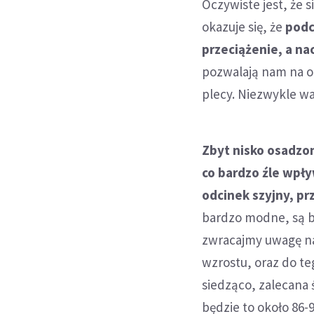
Oczywiste jest, że 
okazuje się, że
podc
przeciążenie, a nac
pozwalają nam na o
plecy. Niezwykle w
Zbyt nisko osadzon
co bardzo źle wpły
odcinek szyjny, pr
bardzo modne, są b
zwracajmy uwagę n
wzrostu, oraz do t
siedząco, zalecana
będzie to około 86-