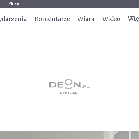
g
Sklep
Wię
darzenia
Komentarze
Wiara
Wideo