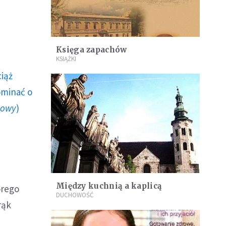
Księga zapachów
KSIĄŻKI
ciąż
ominać o
howy
)
Między kuchnią a kaplicą
órego
DUCHOWOŚĆ
rąk