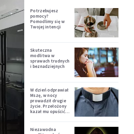
Potrzebujesz
pomocy?
Pomodlimy się w
Twojej intencji
Skuteczna
modlitwa w
sprawach trudnych
i beznadziejnych
W dzień odprawiał
Mszę, w nocy
prowadził drugie
życie. Przełożony
kazał mu opuścić
zakon
Niezawodna