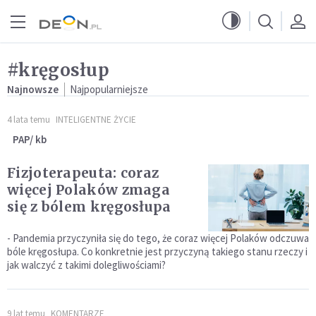
Przejdź do menu głównego
Przejdź do treści
#kręgosłup
Najnowsze
Najpopularniejsze
4 lata temu
INTELIGENTNE ŻYCIE
PAP/ kb
Fizjoterapeuta: coraz
więcej Polaków zmaga
się z bólem kręgosłupa
- Pandemia przyczyniła się do tego, że coraz więcej Polaków odczuwa
bóle kręgosłupa. Co konkretnie jest przyczyną takiego stanu rzeczy i
jak walczyć z takimi dolegliwościami?
9 lat temu
KOMENTARZE