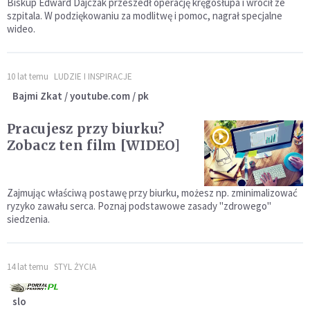
Biskup Edward Dajczak przeszedł operację kręgosłupa i wrócił ze
szpitala. W podziękowaniu za modlitwę i pomoc, nagrał specjalne
wideo.
10 lat temu
LUDZIE I INSPIRACJE
Bajmi Zkat / youtube.com / pk
Pracujesz przy biurku?
Zobacz ten film [WIDEO]
Zajmując właściwą postawę przy biurku, możesz np. zminimalizować
ryzyko zawału serca. Poznaj podstawowe zasady "zdrowego"
siedzenia.
14 lat temu
STYL ŻYCIA
slo