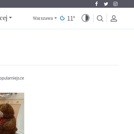
11
°
cej
Warszawa
opularniejsze