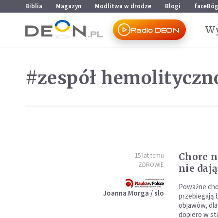
Przejdź do menu głównego
Przejdź do treści
Biblia
Magazyn
Modlitwa w drodze
Blogi
faceBó
Wy
Radio DEON
#zespół hemolitycz
Chore ne
15 lat temu
ZDROWIE
nie daj
Poważne chor
Joanna Morga / slo
przebiegają 
objawów, dla
dopiero w st