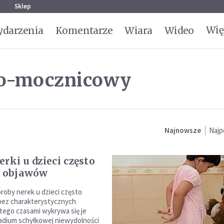
g
Sklep
Wię
darzenia
Komentarze
Wiara
Wideo
no-mocznicowy
Najnowsze
Najp
rki u dzieci często
ą objawów
oby nerek u dzieci często
bez charakterystycznych
tego czasami wykrywa się je
adium schyłkowej niewydolności