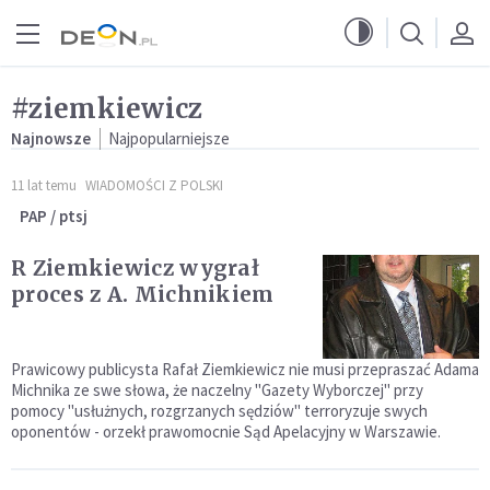
Przejdź do menu głównego
Przejdź do treści
#ziemkiewicz
Najnowsze
Najpopularniejsze
11 lat temu
WIADOMOŚCI Z POLSKI
PAP / ptsj
R Ziemkiewicz wygrał
proces z A. Michnikiem
Prawicowy publicysta Rafał Ziemkiewicz nie musi przepraszać Adama
Michnika ze swe słowa, że naczelny "Gazety Wyborczej" przy
pomocy "usłużnych, rozgrzanych sędziów" terroryzuje swych
oponentów - orzekł prawomocnie Sąd Apelacyjny w Warszawie.