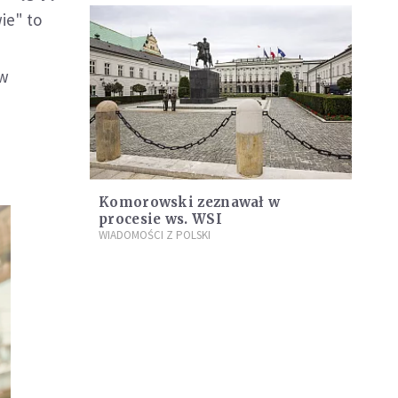
ie" to
 w
Komorowski zeznawał w
procesie ws. WSI
WIADOMOŚCI Z POLSKI