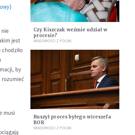
howy
)
Czy Kiszczak weźmie udział w
 nie
procesie?
akim jest
WIADOMOŚCI Z POLSKI
 chodziło
u
macji, by
a rozumieć
e musi
Ruszył proces byłego wiceszefa
BOR
WIADOMOŚCI Z POLSKI
ociągają