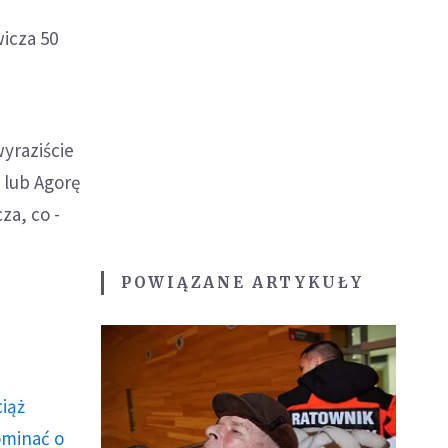
wicza 50
yraziście
 lub Agorę
za, co -
POWIĄZANE ARTYKUŁY
ciąż
ominać o