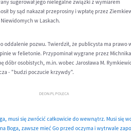
wany sugerował jego nielegalne związki z wymiarem
osił by sąd nakazał przeprosiny i wpłatę przez Ziemkie
la Niewidomych w Laskach.
o oddalenie pozwu. Twierdził, że publicysta ma prawo w
inie w felietonie. Przypominał wygrane przez Michnika
ę dóbr osobistych, m.in. wobec Jarosława M. Rymkiewic
za - "budzi poczucie krzywdy".
DEON.PL POLECA
ga, musi się zwrócić całkowicie do wewnątrz. Musi się w
a Boga, zawsze mieć Go przed oczyma i wytrwale zap