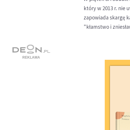
który w 2013 r. ni
zapowiada skargę k
"kłamstwo i zniesła