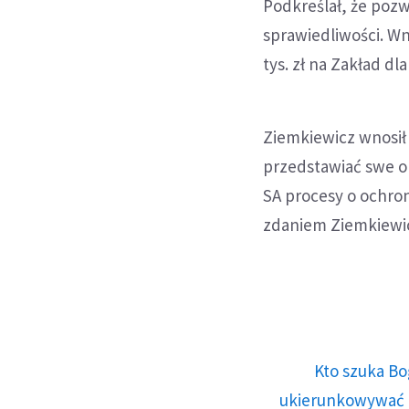
Podkreślał, że poz
sprawiedliwości. Wn
tys. zł na Zakład d
Ziemkiewicz wnosił 
przedstawiać swe op
SA procesy o ochron
zdaniem Ziemkiewic
Kto szuka Bo
ukierunkowywać n