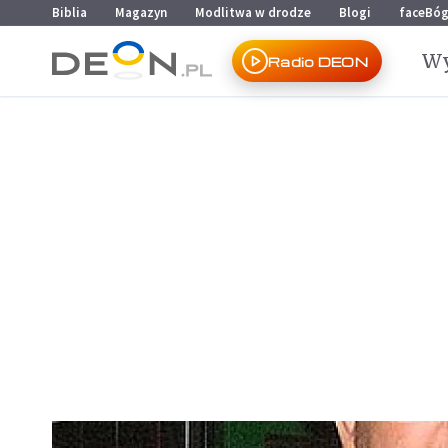
Przejdź do menu głównego
Przejdź do treści
Biblia
Magazyn
Modlitwa w drodze
Blogi
faceBó
Wy
Radio DEON