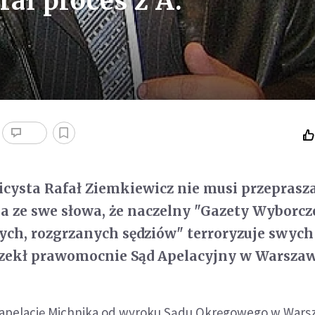
ał proces z A.
cysta Rafał Ziemkiewicz nie musi przeprasz
ze swe słowa, że naczelny "Gazety Wyborcze
ch, rozgrzanych sędziów" terroryzuje swych
zekł prawomocnie Sąd Apelacyjny w Warszaw
ł apelację Michnika od wyroku Sądu Okręgowego w Wars