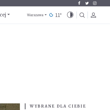
11
°
cej
Warszawa
WYBRANE DLA CIEBIE