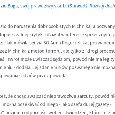
dzie Boga, swój prawdziwy skarb. (Sprawdź:
Rozwój duc
szło do naruszenia dóbr osobistych Michnika, a pozwany
opuszczalnej krytyki i działał w interesie społecznym, j
. Jak mówiła sędzia SO Anna Pogorzelska, pozwanemu
rzez Michnika z metod terroru, ale tylko z "drogi proces
eśli zwrot może uwłaczać sędziom, powód nie ma legity
mieniu - dodała. Jej zdaniem słów pozwanego nie możn
mpowania sędziów przez powoda.
 też, że chcąc zwalczać nieprawdziwe zarzuty, powód ni
 można oczekiwać od niego - jako szefa dużej gazety -
" poziomu odporności wobec stwierdzeń, które "nie p