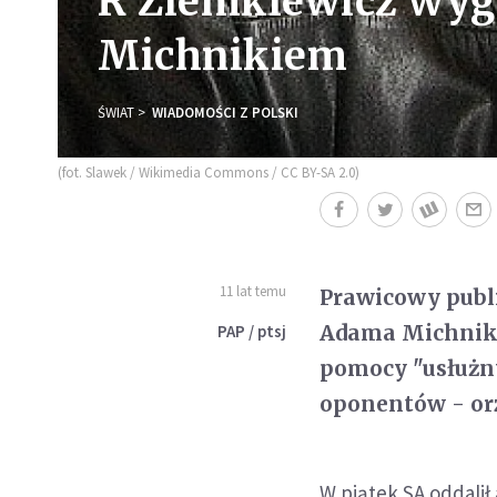
R Ziemkiewicz wygr
Michnikiem
ŚWIAT
WIADOMOŚCI Z POLSKI
(fot. Slawek / Wikimedia Commons / CC BY-SA 2.0)
11 lat temu
Prawicowy publi
Adama Michnika 
PAP / ptsj
pomocy "usłużny
oponentów - or
W piątek SA oddali