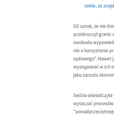
sobie, aż znaj
SO uznał, że nie do
przekroczył granic d
swoboda wypowiedzi
nie o korzystanie p
sądowego". Nawet j
występować w ich i
jako zarzutu skoru
Sędzia oświadczyła
wytaczać procesów i
"ponadprzeciętnego