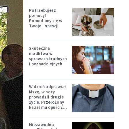
Potrzebujesz
pomocy?
Pomodlimy się w
Twojej intencji
Skuteczna
modlitwa w
sprawach trudnych
i beznadziejnych
W dzień odprawiał
Mszę, w nocy
prowadził drugie
życie. Przełożony
kazał mu opuścić
zakon
Niezawodna