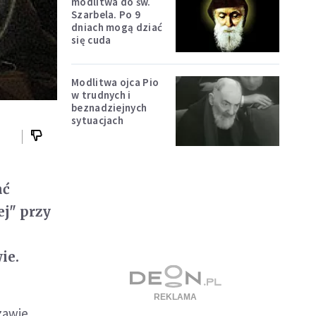
modlitwa do św.
Szarbela. Po 9
dniach mogą dziać
się cuda
Modlitwa ojca Pio
w trudnych i
beznadziejnych
sytuacjach
ać
j" przy
ie.
zawie,