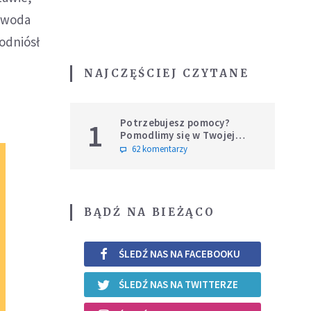
powoda
odniósł
NAJCZĘŚCIEJ CZYTANE
Potrzebujesz pomocy?
1
Pomodlimy się w Twojej
intencji
62 komentarzy
BĄDŹ NA BIEŻĄCO
ŚLEDŹ NAS NA FACEBOOKU
ŚLEDŹ NAS NA TWITTERZE