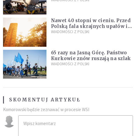
Śledczy podejrzewają, że latał
pod ich wpływem
Nawet 40 stopni w cieniu. Przed
Polską fala skrajnych upałów i
gwałtowne burze
WIADOMOŚCI Z POLSKI
65 razy na Jasną Górę. Państwo
Kurkowie znów ruszają na szlak
WIADOMOŚCI Z POLSKI
SKOMENTUJ ARTYKUŁ
Komorowski będzie zeznawać w procesie WSI