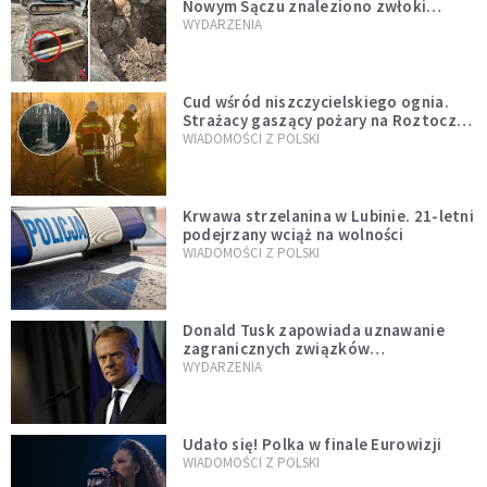
Nowym Sączu znaleziono zwłoki
mężczyzny z czasów potopu
WYDARZENIA
szwedzkiego
Cud wśród niszczycielskiego ognia.
Strażacy gaszący pożary na Roztoczu
opublikowali niezwykłe zdjęcie
WIADOMOŚCI Z POLSKI
Krwawa strzelanina w Lubinie. 21-letni
podejrzany wciąż na wolności
WIADOMOŚCI Z POLSKI
Donald Tusk zapowiada uznawanie
zagranicznych związków
jednopłciowych. "Państwo oblało ten
WYDARZENIA
test"
Udało się! Polka w finale Eurowizji
WIADOMOŚCI Z POLSKI