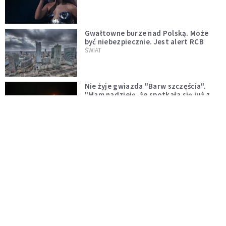
Gwałtowne burze nad Polską. Może
być niebezpiecznie. Jest alert RCB
ŚWIAT
Nie żyje gwiazda "Barw szczęścia".
"Mam nadzieję, że spotkała się już z
Bogiem, którego tak bardzo kochała"
WYDARZENIA