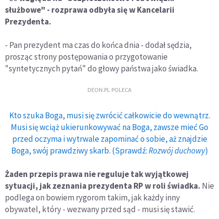
służbowe" - rozprawa odbyła się w Kancelarii
Prezydenta.
- Pan prezydent ma czas do końca dnia - dodał sędzia,
prosząc strony postępowania o przygotowanie
"syntetycznych pytań" do głowy państwa jako świadka.
DEON.PL POLECA
Kto szuka Boga, musi się zwrócić całkowicie do wewnątrz.
Musi się wciąż ukierunkowywać na Boga, zawsze mieć Go
przed oczyma i wytrwale zapominać o sobie, aż znajdzie
Boga, swój prawdziwy skarb. (Sprawdź:
Rozwój duchowy
)
Żaden przepis prawa nie reguluje tak wyjątkowej
sytuacji, jak zeznania prezydenta RP w roli świadka.
Nie
podlega on bowiem rygorom takim, jak każdy inny
obywatel, który - wezwany przed sąd - musi się stawić.