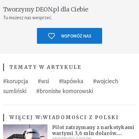
Tworzymy DEON.pl dla Ciebie
Tu możesz nas wesprzeć.
WSPOMÓŻ NAS
TEMATY W ARTYKULE
#korupcja
#wsi
#łapówka
#wojciech
sumliński
#bronisłw komorowski
WIĘCEJ W:
WIADOMOŚCI Z POLSKI
Pilot zatrzymany z narkotykami
wartymi 3,6 mln dolarów.
WIADOMOŚCI Z POLSKI