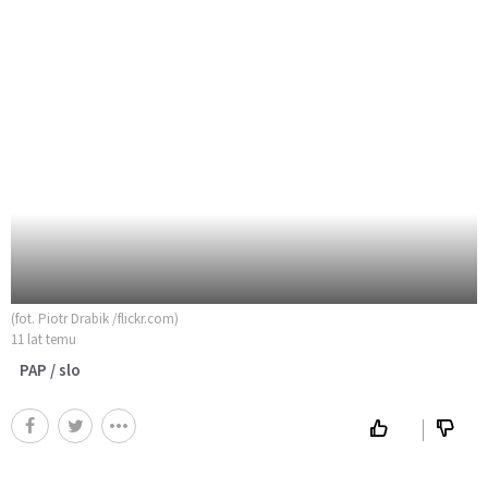
(fot. Piotr Drabik /flickr.com)
11 lat temu
PAP / slo