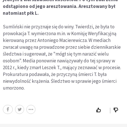
odstąpiono od jego aresztowania. Aresztowany był
natomiast płk L.
Sumliński nie przyznaje się do winy. Twierdzi, że była to
prowokacja T. wymierzona m.in. w Komisję Weryfikacyjną
kierowaną przez Antoniego Macierewicza. W mediach
zwracał uwagę na prowadzone przez siebie dziennikarskie
śledztwa i sugerował, że "mógł się tym narazić wielu
osobom". Media ponownie nawiązywały do tej sprawy w
2012 r., kiedy zmarł Leszek T., mający zeznawać w procesie.
Prokuratura podawała, że przyczyną śmierci T. była
niewydolność krążenia. Śledztwo w sprawie jego śmierci
umorzono.