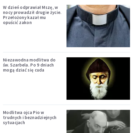
W dzień odprawiał Mszę, w
nocy prowadził drugie życie.
Przełożony kazał mu
opuścić zakon
Niezawodna modlitwa do
św. Szarbela. Po 9 dniach
mogą dziać się cuda
Modlitwa ojca Pio w
trudnych i beznadziejnych
sytuacjach