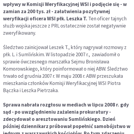
wpływy w Komisji Weryfikacyjnej WSI i podjęcie się - w
zamian za 200 tys. zł - załatwienia pozytywnej
weryfikacji oficera WSI płk. Leszka T.
Ten oficer tajnych
służb wojska jeszcze z PRL ostatecznie został negatywnie
zweryfikowany.
Śledztwo zainicjował Leszek T., który nagrywał rozmowy z
płk. L. i Sumlińskim. W listopadzie 2007 r., zawiadomił o
sprawie ówczesnego marszałka Sejmu Bronisława
Komorowskiego, który poinformował o niej ABW. Śledztwo
trwało od grudnia 2007 r. W maju 2008 r. ABW przeszukała
mieszkania członków Komisji Weryfikacyjnej WSI Piotra
Bączka i Leszka Pietrzaka.
Sprawa nabrała rozgłosu w mediach w lipcu 2008 r. gdy
sąd - po uwzględnieniu zażalenia prokuratury -
zdecydował o aresztowaniu Sumlińskiego. Dzień
później dziennikarz próbował popełnić samobójstwo w
jednym z warszawskich kościołów. Po tym zdarzeniu