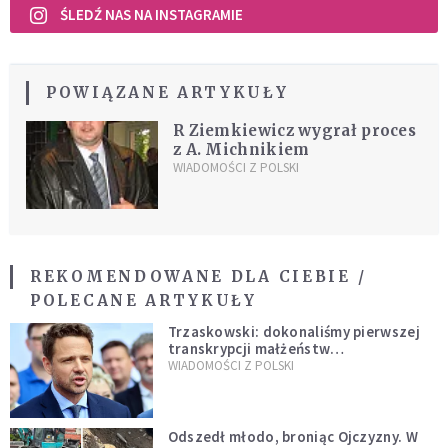
ŚLEDŹ NAS NA INSTAGRAMIE
POWIĄZANE ARTYKUŁY
R Ziemkiewicz wygrał proces
z A. Michnikiem
WIADOMOŚCI Z POLSKI
REKOMENDOWANE DLA CIEBIE /
POLECANE ARTYKUŁY
Trzaskowski: dokonaliśmy pierwszej
transkrypcji małżeństw
jednopłciowych. “Tak jak
WIADOMOŚCI Z POLSKI
zapowiadałem, bez zwłoki,
natychmiast”
Odszedł młodo, broniąc Ojczyzny. W