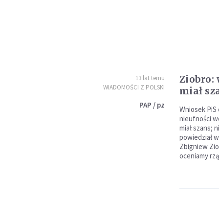
Ziobro:
13 lat temu
WIADOMOŚCI Z POLSKI
miał sz
PAP / pz
Wniosek PiS
nieufności w
miał szans; n
powiedział w 
Zbigniew Zio
oceniamy rzą