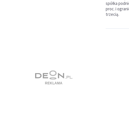
spółka podni
proc. i ogran
trzecią.