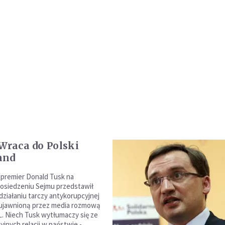
 Wraca do Polski
and
 premier Donald Tusk na
posiedzeniu Sejmu przedstawił
działaniu tarczy antykorupcyjnej
 ujawnioną przez media rozmową
L. Niech Tusk wytłumaczy się ze
yjnych relacji w państwie -