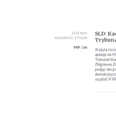
SLD: Ka
14 lat temu
WIADOMOŚCI Z POLSKI
Trybuna
PAP / im
W piątą rocz
apeluje do P
Trybunał Sta
Zbigniewa Zi
podjąć decyzj
demokratycz
osądzić IV R