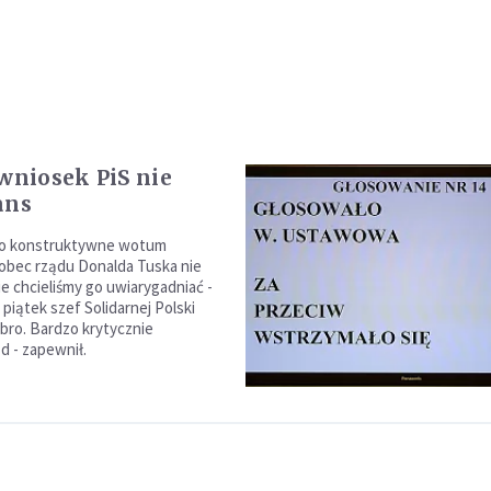
 wniosek PiS nie
ans
 o konstruktywne wotum
obec rządu Donalda Tuska nie
ie chcieliśmy go uwiarygadniać -
piątek szef Solidarnej Polski
bro. Bardzo krytycznie
d - zapewnił.