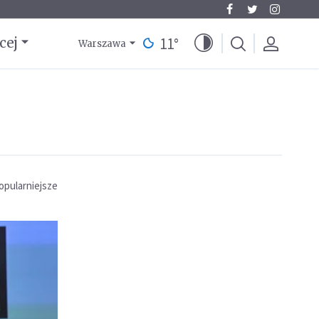
11
°
cej
Warszawa
opularniejsze