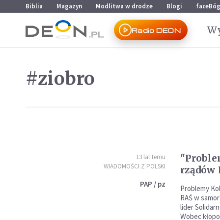
Przejdź do menu głównego
Przejdź do treści
Biblia
Magazyn
Modlitwa w drodze
Blogi
faceBó
Wy
Radio DEON
#ziobro
"Proble
13 lat temu
WIADOMOŚCI Z POLSKI
rządów 
PAP / pz
Problemy Kol
RAŚ w samorz
lider Solidar
Wobec kłopo