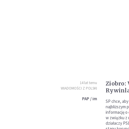
Ziobro:
14 lat temu
WIADOMOŚCI Z POLSKI
Rywinl
PAP / im
SP chce, aby
najbliższym 
informację o 
w związku z
działaczy PS
stanu korupc