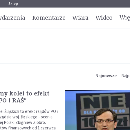
g
Sklep
Wię
darzenia
Komentarze
Wiara
Wideo
Najnowsze
Najp
my kolei to efekt
PO i RAŚ"
ei Śląskich to efekt rządów PO i
ądzie woj. śląskiego - ocenia
nej Polski Zbigniew Ziobro.
tów finansowych od 1 czerwca