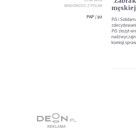
"Zabrak
WIADOMOŚCI Z POLSKI
męskiej
PAP / pz
PiS i Solidar
zdecydowania
PiS złożył w
nadzwyczajn
komisji spraw