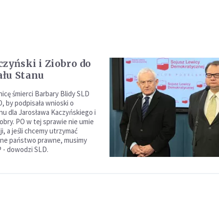
czyński i Ziobro do
łu Stanu
nicę śmierci Barbary Blidy SLD
O, by podpisała wnioski o
nu dla Jarosława Kaczyńskiego i
obry. PO w tej sprawie nie umie
i, a jeśli chcemy utrzymać
ne państwo prawne, musimy
P - dowodzi SLD.