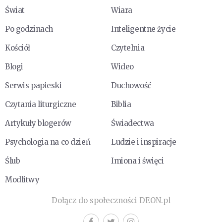
Świat
Wiara
Po godzinach
Inteligentne życie
Kościół
Czytelnia
Blogi
Wideo
Serwis papieski
Duchowość
Czytania liturgiczne
Biblia
Artykuły blogerów
Świadectwa
Psychologia na co dzień
Ludzie i inspiracje
Ślub
Imiona i święci
Modlitwy
Dołącz do społeczności DEON.pl