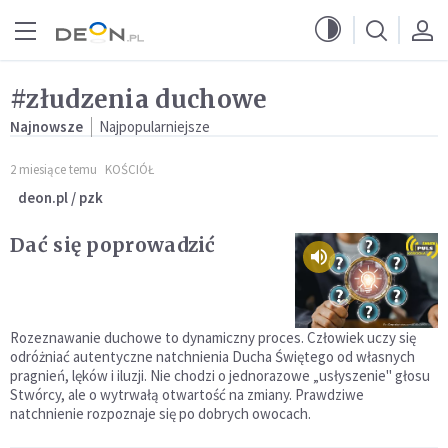
Przejdź do menu głównego
Przejdź do treści
#złudzenia duchowe
Najnowsze
Najpopularniejsze
2 miesiące temu
KOŚCIÓŁ
deon.pl / pzk
Dać się poprowadzić
Rozeznawanie duchowe to dynamiczny proces. Człowiek uczy się
odróżniać autentyczne natchnienia Ducha Świętego od własnych
pragnień, lęków i iluzji. Nie chodzi o jednorazowe „usłyszenie" głosu
Stwórcy, ale o wytrwałą otwartość na zmiany. Prawdziwe
natchnienie rozpoznaje się po dobrych owocach.