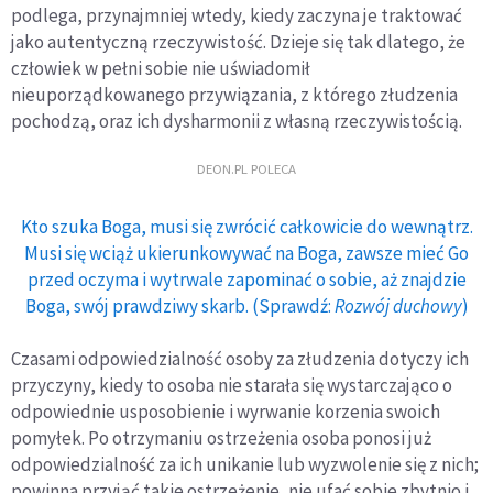
podlega, przynajmniej wtedy, kiedy zaczyna je traktować
jako autentyczną rzeczywistość. Dzieje się tak dlatego, że
człowiek w pełni sobie nie uświadomił
nieuporządkowanego przywiązania, z którego złudzenia
pochodzą, oraz ich dysharmonii z własną rzeczywistością.
DEON.PL POLECA
Kto szuka Boga, musi się zwrócić całkowicie do wewnątrz.
Musi się wciąż ukierunkowywać na Boga, zawsze mieć Go
przed oczyma i wytrwale zapominać o sobie, aż znajdzie
Boga, swój prawdziwy skarb. (Sprawdź:
Rozwój duchowy
)
Czasami odpowiedzialność osoby za złudzenia dotyczy ich
przyczyny, kiedy to osoba nie starała się wystarczająco o
odpowiednie usposobienie i wyrwanie korzenia swoich
pomyłek. Po otrzymaniu ostrzeżenia osoba ponosi już
odpowiedzialność za ich unikanie lub wyzwolenie się z nich;
powinna przyjąć takie ostrzeżenie, nie ufać sobie zbytnio i