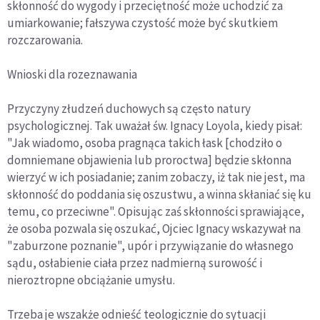
skłonność do wygody i przeciętność może uchodzić za
umiarkowanie; fałszywa czystość może być skutkiem
rozczarowania.
Wnioski dla rozeznawania
Przyczyny złudzeń duchowych są często natury
psychologicznej. Tak uważał św. Ignacy Loyola, kiedy pisał:
"Jak wiadomo, osoba pragnąca takich łask [chodziło o
domniemane objawienia lub proroctwa] będzie skłonna
wierzyć w ich posiadanie; zanim zobaczy, iż tak nie jest, ma
skłonność do poddania się oszustwu, a winna skłaniać się ku
temu, co przeciwne". Opisując zaś skłonności sprawiające,
że osoba pozwala się oszukać, Ojciec Ignacy wskazywał na
"zaburzone poznanie", upór i przywiązanie do własnego
sądu, osłabienie ciała przez nadmierną surowość i
nieroztropne obciążanie umysłu.
Trzeba je wszakże odnieść teologicznie do sytuacji