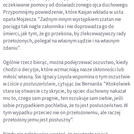
oczekiwanie pomocy od doświadczonego ojca duchowego.
Przypomnijmy powiedzenie, które Kasjan wkłada w usta
opata Mojżesza: "Żadnym innym występkiem szatan nie
pociąga tak nagle zakonnika i nie doprowadza go do
śmierci, jak tym, że go przekona, by zlekceważywszy rady
przełożonych, polegał na własnym sądzie i na własnym
zdaniu".
Ogólnie rzecz biorąc, można podejrzewać oszustwo, kiedy
chodzi o decyzje, które wzmacniają nasze skłonności lub
miłość własną. Św. Ignacy Loyola wspomina o tym oszustwie
w
Liście o posłuszeństwie
, cytując św. Bernarda: "Ktokolwiek
stara się otwarcie czy skrycie, by ojciec duchowny nakazał
mu to, czego sam pragnie, ten oszukuje sam siebie, jeśli
sobie przypadkiem pochlebia, że to jest posłuszeństwo. W
tym wypadku przecież nie on przełożonemu, ale raczej
przełożony jemu jest posłuszny".