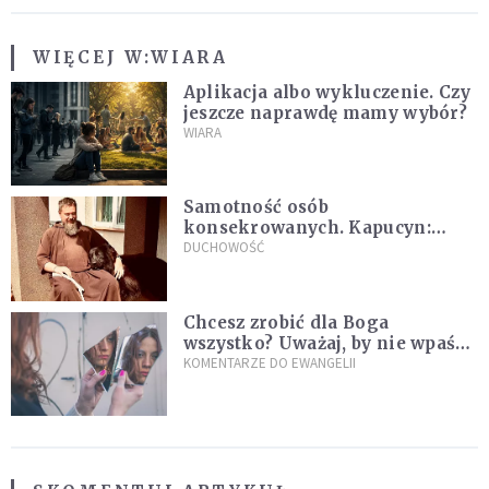
WIĘCEJ W:
WIARA
Aplikacja albo wykluczenie. Czy
jeszcze naprawdę mamy wybór?
WIARA
Samotność osób
konsekrowanych. Kapucyn:
Życie w pojedynkę rzadko jest
DUCHOWOŚĆ
sielanką
Chcesz zrobić dla Boga
wszystko? Uważaj, by nie wpaść
w groźną pułapkę
KOMENTARZE DO EWANGELII