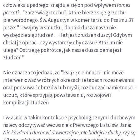
człowieka upadłego: znajduje się on pod wpływem
fomes
peccati
- "zarzewia grzechu", które bierze się z grzechu
pierworodnego. Św. Augustyn w komentarzu do Psalmu 37
pisze: "Trwajmy w smutku, dopóki dusza nasza nie
wyzbędzie się złudzeń… Ileż jest złudzeń duszy! Gdybym
chciał je opisać - czy wystarczyłoby czasu? Któż im nie
ulega? Ostrzegę pokrótce, jak nasza dusza pełna jest
złudzeń".
Nie oznacza to jednak, że "książę ciemności" nie może
interweniować w różnych okresach i etapach rozeznawania
oraz podsuwać obrazów lub myśli, rozbudzać namiętności i
uczuć, które sprzyjają powstawaniu, rozwojowi i
komplikacji złudzeń.
I właśnie w takim kontekście psychologicznym i duchowym
należy odczytywać wezwanie z Pierwszego Listu św. Jana:
Nie każdemu duchowi dowierzajcie, ale badajcie duchy, czy są