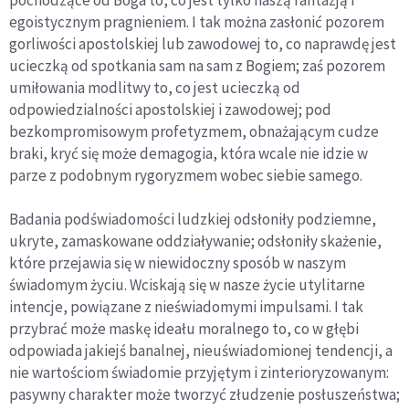
pochodzące od Boga to, co jest tylko naszą fantazją i
egoistycznym pragnieniem. I tak można zasłonić pozorem
gorliwości apostolskiej lub zawodowej to, co naprawdę jest
ucieczką od spotkania sam na sam z Bogiem; zaś pozorem
umiłowania modlitwy to, co jest ucieczką od
odpowiedzialności apostolskiej i zawodowej; pod
bezkompromisowym profetyzmem, obnażającym cudze
braki, kryć się może demagogia, która wcale nie idzie w
parze z podobnym rygoryzmem wobec siebie samego.
Badania podświadomości ludzkiej odsłoniły podziemne,
ukryte, zamaskowane oddziaływanie; odsłoniły skażenie,
które przejawia się w niewidoczny sposób w naszym
świadomym życiu. Wciskają się w nasze życie utylitarne
intencje, powiązane z nieświadomymi impulsami. I tak
przybrać może maskę ideału moralnego to, co w głębi
odpowiada jakiejś banalnej, nieuświadomionej tendencji, a
nie wartościom świadomie przyjętym i zinterioryzowanym:
pasywny charakter może tworzyć złudzenie posłuszeństwa;