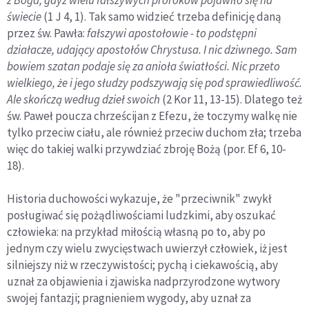
z Boga, gdyż wielu fałszywych proroków pojawiło się na
świecie
(1 J 4, 1). Tak samo widzieć trzeba definicję daną
przez św. Pawła:
fałszywi apostołowie - to podstępni
działacze, udający apostołów Chrystusa. I nic dziwnego. Sam
bowiem szatan podaje się za anioła światłości. Nic przeto
wielkiego, że i jego słudzy podszywają się pod sprawiedliwość.
Ale skończą według dzieł swoich
(2 Kor 11, 13-15). Dlatego też
św. Paweł poucza chrześcijan z Efezu, że toczymy walkę nie
tylko przeciw ciału, ale również przeciw duchom zła; trzeba
więc do takiej walki przywdziać zbroję Bożą (por. Ef 6, 10-
18).
Historia duchowości wykazuje, że "przeciwnik" zwykł
posługiwać się pożądliwościami ludzkimi, aby oszukać
człowieka: na przykład miłością własną po to, aby po
jednym czy wielu zwycięstwach uwierzył człowiek, iż jest
silniejszy niż w rzeczywistości; pychą i ciekawością, aby
uznał za objawienia i zjawiska nadprzyrodzone wytwory
swojej fantazji; pragnieniem wygody, aby uznał za