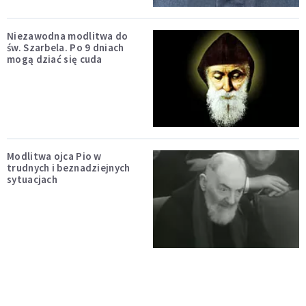
Niezawodna modlitwa do
św. Szarbela. Po 9 dniach
mogą dziać się cuda
Modlitwa ojca Pio w
trudnych i beznadziejnych
sytuacjach