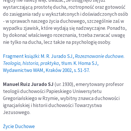
Nigdy nie należy więc uważać, że osiągnęło się już
wystarczającą prostotę ducha, roztropność oraz gotowość
do zasięgania rady u wykształconych i doświadczonych osób
- w sprawach naszego życia duchowego, szczególnie zaś w
wypadku zjawisk, które wydają się nadzwyczajne. Ponadto,
by dokonać właściwego rozeznania, trzeba zwracać uwagę
nie tylko na ducha, lecz także na psychologię osoby.
Fragment książki: M. R. Jurado SJ,
Rozeznawanie duchowe.
Teologia, historia, praktyka
, tłum. K. Homa SJ,
Wydawnictwo WAM, Kraków 2002, s. 51-57.
Manuel Ruiz Jurado SJ
(ur. 1930), emerytowany profesor
teologii duchowości Papieskiego Uniwersytetu
Gregoriańskiego w Rzymie, wybitny znawca duchowości
ignacjańskiej i historii duchowości Towarzystwa
Jezusowego.
Życie Duchowe