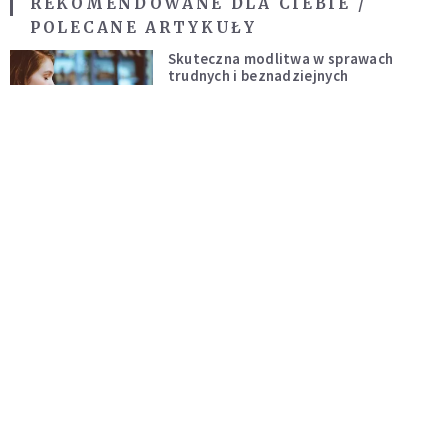
REKOMENDOWANE DLA CIEBIE /
POLECANE ARTYKUŁY
Skuteczna modlitwa w sprawach
trudnych i beznadziejnych
DUCHOWOŚĆ
Niezawodna modlitwa do św. Szarbela.
Po 9 dniach mogą dziać się cuda
DUCHOWOŚĆ
Modlitwa ojca Pio w trudnych i
beznadziejnych sytuacjach
DUCHOWOŚĆ
„Autentyczność się nie niesie”.
Katoliczki o presji i sile social mediów
WIARA