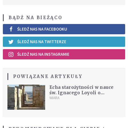
BĄDŹ NA BIEŻĄCO
ŚLEDŹ NAS NA FACEBOOKU
ŚLEDŹ NAS NA TWITTERZE
ŚLEDŹ NAS NA INSTAGRAMIE
POWIĄZANE ARTYKUŁY
Echa starożytności w nauce
św. Ignacego Loyoli o
rozeznawaniu
WIARA