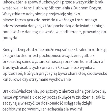
lekceważenie spraw duchowych i przede wszystkim brak
właściwej intencji lub współbrzmienia z Duchem Bożym.
Wszystkie te uchybienia przejawiają się jako
niewystarczająca zdolność do uważnego i rozumnego
odczytywania danych, które pochodzą z doświadczenia; a
ponieważ te dane są niewłaściwie odbierane, prowadzą do
pomyłki.
Kiedy indziej złudzenie może wiązać się z brakiem refleksji,
czego skutkiem jest pochopność w sądzeniu, albo z
przesadną samowystarczalnością i brakiem konsultacji w
trudnych osobistych sprawach. Czasami też wynika z
uprzedzeń, których przyczyną bywa charakter, środowisko
kulturowe czy otrzymane wychowanie.
Brak doświadczenia, połączony z nierozsądną gorliwością,
może wprowadzić osoby początkujące w złudzenia, tak iż
zaczynają wierzyć, że doskonałość osiąga się dzięki
osobistym porywom, i zniechęcają się swoimi