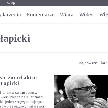
g
Sklep
Wię
darzenia
Komentarze
Wiara
Wideo
łapicki
Najnowsze
Najp
a: zmarł aktor
 Łapicki
d ranem w swoim domu w
wieku niespełna 88 lat zmarł
ki - jeden z najwybitniejszych
orów oraz reżyser; miał w swoim