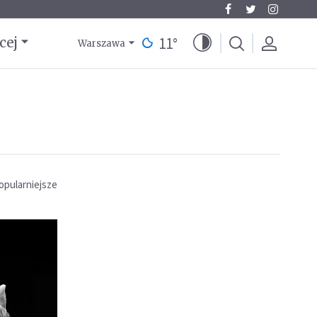
11
°
cej
Warszawa
opularniejsze