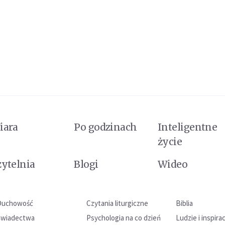
iara
Po godzinach
Inteligentne
życie
zytelnia
Blogi
Wideo
Duchowość
Czytania liturgiczne
Biblia
Świadectwa
Psychologia na co dzień
Ludzie i inspira