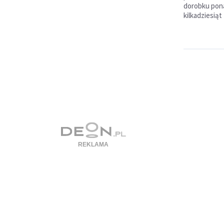
dorobku pona
kilkadziesiąt