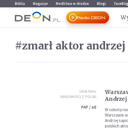
Przejdź do menu głównego
Przejdź do treści
Biblia
Magazyn
Modlitwa w drodze
Blogi
faceBó
Wy
Radio DEON
#zmarł aktor andrzej 
Warszaw
14 lat temu
WIADOMOŚCI Z POLSKI
Andrzej
PAP / ad
W sobotę na
Warszawie w 
Andrzej Łapic
polskich akt