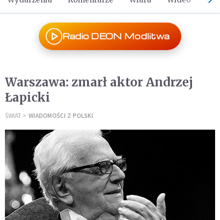
Radio DEON Modlitwa
Warszawa: zmarł aktor Andrzej
Łapicki
ŚWIAT
WIADOMOŚCI Z POLSKI