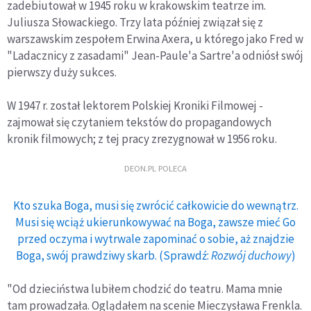
zadebiutował w 1945 roku w krakowskim teatrze im.
Juliusza Słowackiego. Trzy lata później związał się z
warszawskim zespołem Erwina Axera, u którego jako Fred w
"Ladacznicy z zasadami" Jean-Paule'a Sartre'a odniósł swój
pierwszy duży sukces.
W 1947 r. został lektorem Polskiej Kroniki Filmowej -
zajmował się czytaniem tekstów do propagandowych
kronik filmowych; z tej pracy zrezygnował w 1956 roku.
DEON.PL POLECA
Kto szuka Boga, musi się zwrócić całkowicie do wewnątrz.
Musi się wciąż ukierunkowywać na Boga, zawsze mieć Go
przed oczyma i wytrwale zapominać o sobie, aż znajdzie
Boga, swój prawdziwy skarb. (Sprawdź:
Rozwój duchowy
)
"Od dzieciństwa lubiłem chodzić do teatru. Mama mnie
tam prowadzała. Oglądałem na scenie Mieczysława Frenkla.