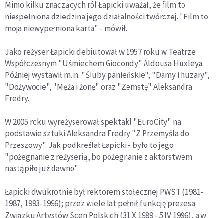
Mimo kilku znaczących ról Łapicki uważał, że film to
niespełniona dziedzina jego działalności twórczej. "Film to
moja niewypełniona karta" - mówił.
Jako reżyser Łapicki debiutował w 1957 roku w Teatrze
Współczesnym "Uśmiechem Giocondy" Aldousa Huxleya.
Później wystawił m.in. "Śluby panieńskie", "Damy i huzary",
"Dożywocie", "Męża i żonę" oraz "Zemstę" Aleksandra
Fredry.
W 2005 roku wyreżyserował spektakl "EuroCity" na
podstawie sztuki Aleksandra Fredry "Z Przemyśla do
Przeszowy". Jak podkreślał Łapicki - było to jego
"pożegnanie z reżyserią, bo pożegnanie z aktorstwem
nastąpiło już dawno".
Łapicki dwukrotnie był rektorem stołecznej PWST (1981-
1987, 1993-1996); przez wiele lat pełnił funkcję prezesa
Związku Artystów Scen Polskich (31 X 1989 - 5 IV 1996), a w