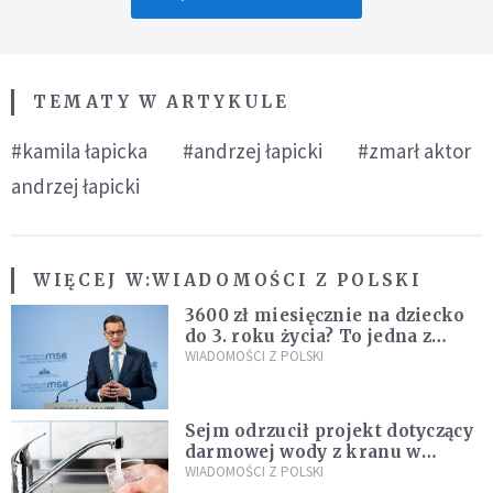
TEMATY W ARTYKULE
#kamila łapicka
#andrzej łapicki
#zmarł aktor
andrzej łapicki
WIĘCEJ W:
WIADOMOŚCI Z POLSKI
3600 zł miesięcznie na dziecko
do 3. roku życia? To jedna z
propozycji programu "Rozwój
WIADOMOŚCI Z POLSKI
Plus"
Sejm odrzucił projekt dotyczący
darmowej wody z kranu w
restauracjach
WIADOMOŚCI Z POLSKI