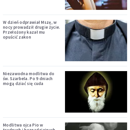
W dzień odprawiał Mszę, w
nocy prowadził drugie życie.
Przełożony kazał mu
opuścić zakon
Niezawodna modlitwa do
św. Szarbela. Po 9 dniach
mogą dziać się cuda
Modlitwa ojca Pio w
trudnych i beznadziejnych