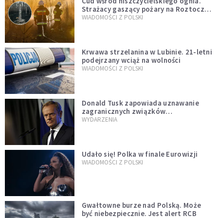
Cud wśród niszczycielskiego ognia.
Strażacy gaszący pożary na Roztoczu
opublikowali niezwykłe zdjęcie
WIADOMOŚCI Z POLSKI
Krwawa strzelanina w Lubinie. 21-letni
podejrzany wciąż na wolności
WIADOMOŚCI Z POLSKI
Donald Tusk zapowiada uznawanie
zagranicznych związków
jednopłciowych. "Państwo oblało ten
WYDARZENIA
test"
Udało się! Polka w finale Eurowizji
WIADOMOŚCI Z POLSKI
Gwałtowne burze nad Polską. Może
być niebezpiecznie. Jest alert RCB