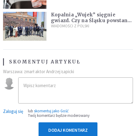
Kopalnia „Wujek” sięgnie
gwiazd. Czy na Śląsku powstanie
„Dolina Krzemowa”?
WIADOMOŚCI Z POLSKI
SKOMENTUJ ARTYKUŁ
Warszawa: zmarł aktor Andrzej Łapicki
Zaloguj się
lub
skomentuj jako Gość
Twój komentarz będzie moderowany
DODAJ KOMENTARZ