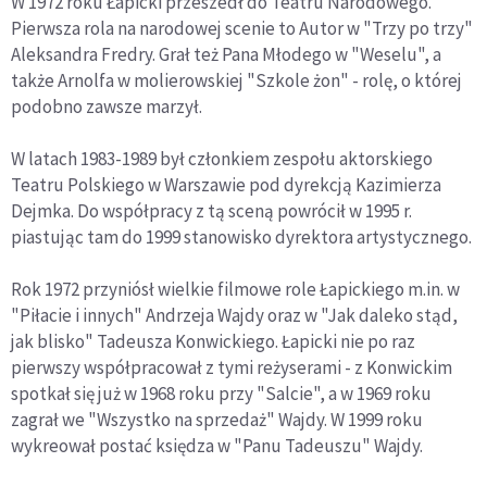
W 1972 roku Łapicki przeszedł do Teatru Narodowego.
Pierwsza rola na narodowej scenie to Autor w "Trzy po trzy"
Aleksandra Fredry. Grał też Pana Młodego w "Weselu", a
także Arnolfa w molierowskiej "Szkole żon" - rolę, o której
podobno zawsze marzył.
W latach 1983-1989 był członkiem zespołu aktorskiego
Teatru Polskiego w Warszawie pod dyrekcją Kazimierza
Dejmka. Do współpracy z tą sceną powrócił w 1995 r.
piastując tam do 1999 stanowisko dyrektora artystycznego.
Rok 1972 przyniósł wielkie filmowe role Łapickiego m.in. w
"Piłacie i innych" Andrzeja Wajdy oraz w "Jak daleko stąd,
jak blisko" Tadeusza Konwickiego. Łapicki nie po raz
pierwszy współpracował z tymi reżyserami - z Konwickim
spotkał się już w 1968 roku przy "Salcie", a w 1969 roku
zagrał we "Wszystko na sprzedaż" Wajdy. W 1999 roku
wykreował postać księdza w "Panu Tadeuszu" Wajdy.