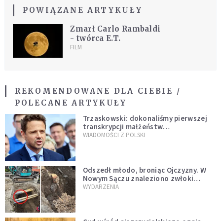
POWIĄZANE ARTYKUŁY
Zmarł Carlo Rambaldi
- twórca E.T.
FILM
REKOMENDOWANE DLA CIEBIE /
POLECANE ARTYKUŁY
Trzaskowski: dokonaliśmy pierwszej
transkrypcji małżeństw
jednopłciowych. “Tak jak
WIADOMOŚCI Z POLSKI
zapowiadałem, bez zwłoki,
natychmiast”
Odszedł młodo, broniąc Ojczyzny. W
Nowym Sączu znaleziono zwłoki
mężczyzny z czasów potopu
WYDARZENIA
szwedzkiego