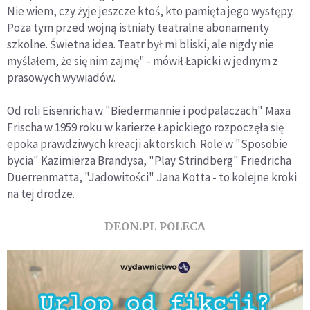
Nie wiem, czy żyje jeszcze ktoś, kto pamięta jego występy.
Poza tym przed wojną istniały teatralne abonamenty
szkolne. Świetna idea. Teatr był mi bliski, ale nigdy nie
myślałem, że się nim zajmę" - mówił Łapicki w jednym z
prasowych wywiadów.
Od roli Eisenricha w "Biedermannie i podpalaczach" Maxa
Frischa w 1959 roku w karierze Łapickiego rozpoczęła się
epoka prawdziwych kreacji aktorskich. Role w "Sposobie
bycia" Kazimierza Brandysa, "Play Strindberg" Friedricha
Duerrenmatta, "Jadowitości" Jana Kotta - to kolejne kroki
na tej drodze.
DEON.PL POLECA