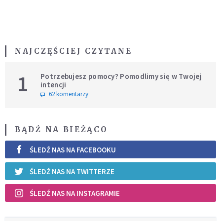
NAJCZĘŚCIEJ CZYTANE
1
Potrzebujesz pomocy? Pomodlimy się w Twojej
intencji
62 komentarzy
BĄDŹ NA BIEŻĄCO
ŚLEDŹ NAS NA FACEBOOKU
ŚLEDŹ NAS NA TWITTERZE
ŚLEDŹ NAS NA INSTAGRAMIE