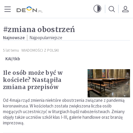
Przejdź do menu głównego
Przejdź do treści
#zmiana obostrzeń
Najnowsze
Najpopularniejsze
5 lat temu
WIADOMOŚCI Z POLSKI
KAI/tkb
Ile osób może być w
kościele? Nastąpiła
zmiana przepisów
Od 4 maja rząd zmienia niektóre obostrzenia związane z pandemią
koronawirusa. W kościołach została zwiększona liczba osób
mogących uczestniczyć w liturgiach bądź nabożeństwach. Zmiany
objęły także uczniów szkół klas I-III, galerie handlowe oraz branżę
imprezową.