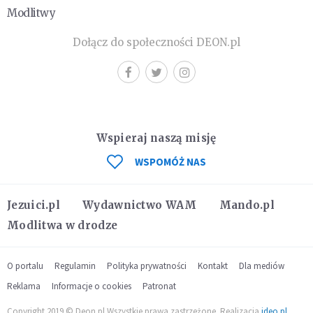
Modlitwy
Dołącz do społeczności DEON.pl
Wspieraj naszą misję
WSPOMÓŻ NAS
Jezuici.pl
Wydawnictwo WAM
Mando.pl
Modlitwa w drodze
O portalu
Regulamin
Polityka prywatności
Kontakt
Dla mediów
Reklama
Informacje o cookies
Patronat
Copyright 2019 © Deon.pl Wszystkie prawa zastrzeżone. Realizacja
ideo.pl