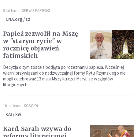
9 lat temu
SERWIS PAPIESKI
CNA.org / sz
Papież zezwolił na Mszę
w "starym rycie" w
rocznicę objawień
fatimskich
Decyzja o tym została podjęta po rozeznaniu papieża. Wcześniej
wierni przywiązani do nadzwyczajnej formy Rytu Rzymskiego nie
mogli celebrować 13 maja Mszy ku czci Maryi, ze względów
liturgicznych.
10 lat temu
KOŚCIÓŁ
KAI / kw
Kard. Sarah wzywa do
reformy liturgicznej