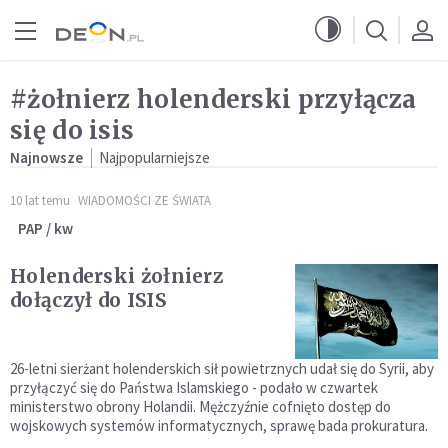
Przejdź do menu głównego
Przejdź do treści
#żołnierz holenderski przyłącza
się do isis
Najnowsze
Najpopularniejsze
10 lat temu
WIADOMOŚCI ZE ŚWIATA
PAP / kw
Holenderski żołnierz
dołączył do ISIS
26-letni sierżant holenderskich sił powietrznych udał się do Syrii, aby
przyłączyć się do Państwa Islamskiego - podało w czwartek
ministerstwo obrony Holandii. Mężczyźnie cofnięto dostęp do
wojskowych systemów informatycznych, sprawę bada prokuratura.