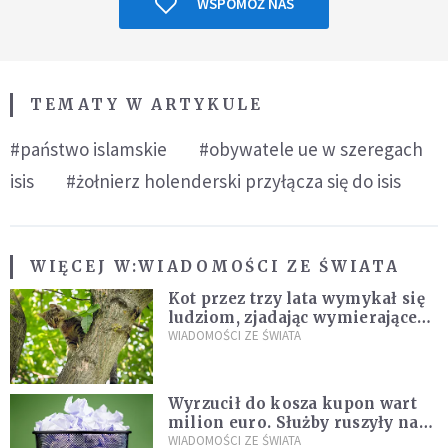
WSPOMÓŻ NAS
TEMATY W ARTYKULE
#państwo islamskie
#obywatele ue w szeregach
isis
#żołnierz holenderski przyłącza się do isis
WIĘCEJ W:
WIADOMOŚCI ZE ŚWIATA
Kot przez trzy lata wymykał się
ludziom, zjadając wymierające
kaczki. W końcu popełnił
WIADOMOŚCI ZE ŚWIATA
fatalny błąd
Wyrzucił do kosza kupon wart
milion euro. Służby ruszyły na
poszukiwania
WIADOMOŚCI ZE ŚWIATA