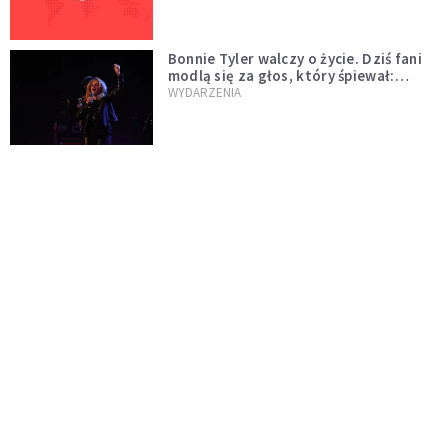
Bonnie Tyler walczy o życie. Dziś fani
modlą się za głos, który śpiewał:
"Lord, help me"
WYDARZENIA