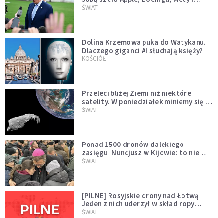
Muska
ŚWIAT
Dolina Krzemowa puka do Watykanu.
Dlaczego giganci AI słuchają księży?
KOŚCIÓŁ
Przeleci bliżej Ziemi niż niektóre
satelity. W poniedziałek miniemy się z
asteroidą, która poprzedzi znacznie
ŚWIAT
większego "gościa"
Ponad 1500 dronów dalekiego
zasięgu. Nuncjusz w Kijowie: to nie
wygląda na wolę zakończenia wojny
ŚWIAT
[PILNE] Rosyjskie drony nad Łotwą.
Jeden z nich uderzył w skład ropy
naftowej
ŚWIAT