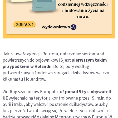
Jak zauważa agencja Reutera, dołączenie sierżanta sił
powietrznych do bojowników IS jest
pierwszym takim
przypadkiem w Holandii
. Do tej pory według
potwierdzonych źródeł w szeregach dżihadystów walczy
kilkunastu Holendrów.
Według szacunków Europolu już
ponad 5 tys. obywateli
UE
wyjechało na terytoria kontrolowane przez IS, m.in. do
Syrii i Iraku, aby walczyć po stronie dżihadystów. Służby
bezpieczeństwa obawiają się, że wiele z tych osób wróci i
będzie prowadzić działalność terrorystyczną w Europie. W