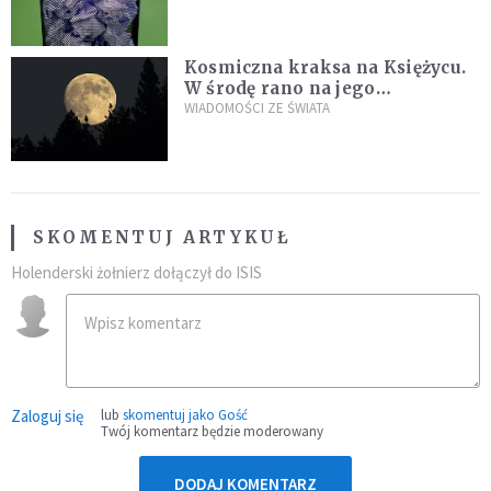
Kosmiczna kraksa na Księżycu.
W środę rano na jego
powierzchni dojdzie do
WIADOMOŚCI ZE ŚWIATA
niezwykłego zdarzenia
SKOMENTUJ ARTYKUŁ
Holenderski żołnierz dołączył do ISIS
Zaloguj się
lub
skomentuj jako Gość
Twój komentarz będzie moderowany
DODAJ KOMENTARZ