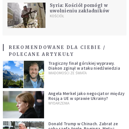
Syria: Kościół pomógł w
uwolnieniu zakładników
KOŚCIÓŁ
REKOMENDOWANE DLA CIEBIE /
POLECANE ARTYKUŁY
Tragiczny finał górskiej wyprawy.
Diakon zginął w ataku niedźwiedzia
WIADOMOŚCI ZE ŚWIATA
Angela Merkel jako negocjator między
Rosją a UE w sprawie Ukrainy?
WYDARZENIA
Donald Trump w Chinach. Zabrał ze
sobą szefa Apple, Boeinga, Mety i