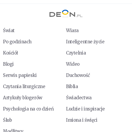
Świat
Wiara
Po godzinach
Inteligentne życie
Kościół
Czytelnia
Blogi
Wideo
Serwis papieski
Duchowość
Czytania liturgiczne
Biblia
Artykuły blogerów
Świadectwa
Psychologia na co dzień
Ludzie i inspiracje
Ślub
Imiona i święci
Modlitwy