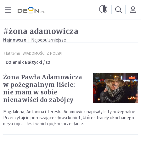
Przejdź do menu głównego
Przejdź do treści
#żona adamowicza
Najnowsze
Najpopularniejsze
7 lat temu
WIADOMOŚCI Z POLSKI
Dziennik Bałtycki / sz
Żona Pawła Adamowicza
w pożegnalnym liście:
nie mam w sobie
nienawiści do zabójcy
Magdalena, Antonina i Tereska Adamowicz napisały listy pożegnalne.
Przeczytajcie poruszające słowa kobiet, które straciły ukochanego
męża i ojca. Jest w nich piękne przesłanie.