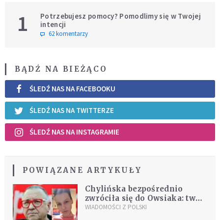
1
Potrzebujesz pomocy? Pomodlimy się w Twojej
intencji
62 komentarzy
BĄDŹ NA BIEŻĄCO
ŚLEDŹ NAS NA FACEBOOKU
ŚLEDŹ NAS NA TWITTERZE
ŚLEDŹ NAS NA INSTAGRAMIE
POWIĄZANE ARTYKUŁY
Chylińska bezpośrednio
zwróciła się do Owsiaka: twój
sprzęt uratował moje dzieci
WIADOMOŚCI Z POLSKI