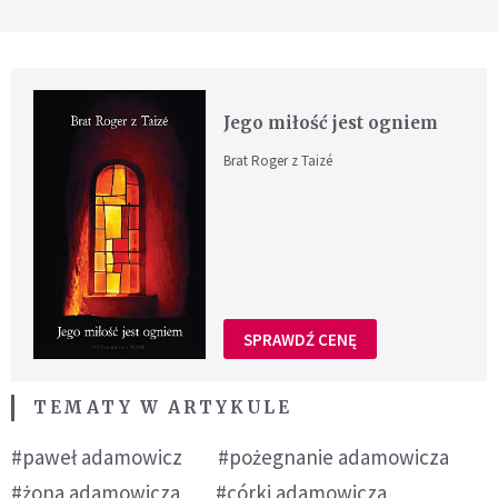
Jego miłość jest ogniem
Brat Roger z Taizé
SPRAWDŹ CENĘ
TEMATY W ARTYKULE
#paweł adamowicz
#pożegnanie adamowicza
#żona adamowicza
#córki adamowicza