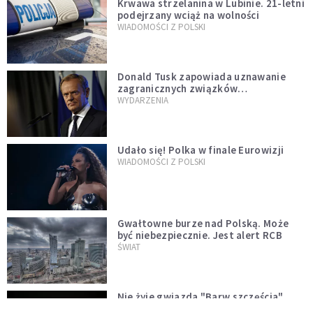
Krwawa strzelanina w Lubinie. 21-letni
podejrzany wciąż na wolności
WIADOMOŚCI Z POLSKI
Donald Tusk zapowiada uznawanie
zagranicznych związków
jednopłciowych. "Państwo oblało ten
WYDARZENIA
test"
Udało się! Polka w finale Eurowizji
WIADOMOŚCI Z POLSKI
Gwałtowne burze nad Polską. Może
być niebezpiecznie. Jest alert RCB
ŚWIAT
Nie żyje gwiazda "Barw szczęścia".
"Mam nadzieję, że spotkała się już z