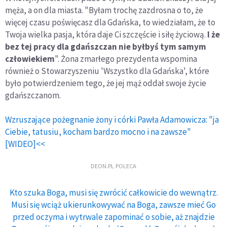
męża, a on dla miasta. "Byłam trochę zazdrosna o to, że
więcej czasu poświęcasz dla Gdańska, to wiedziałam, że to
Twoja wielka pasja, która daje Ci szczęście i siłę życiową.
I że
bez tej pracy dla gdańszczan nie byłbyś tym samym
człowiekiem
". Żona zmarłego prezydenta wspomina
również o Stowarzyszeniu 'Wszystko dla Gdańska', które
było potwierdzeniem tego, że jej mąż oddał swoje życie
gdańszczanom.
Wzruszające pożegnanie żony i córki Pawła Adamowicza: "ja
Ciebie, tatusiu, kocham bardzo mocno i na zawsze"
[WIDEO]<<
DEON.PL POLECA
Kto szuka Boga, musi się zwrócić całkowicie do wewnątrz.
Musi się wciąż ukierunkowywać na Boga, zawsze mieć Go
przed oczyma i wytrwale zapominać o sobie, aż znajdzie