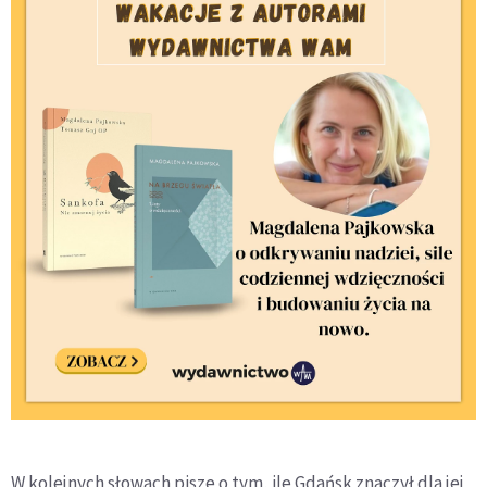
W kolejnych słowach pisze o tym, ile Gdańsk znaczył dla jej