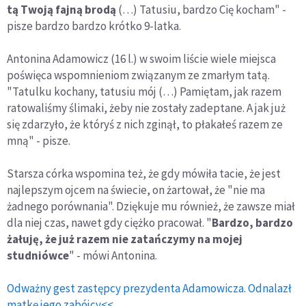
tą Twoją fajną brodą
(…) Tatusiu, bardzo Cię kocham" -
pisze bardzo bardzo krótko 9-latka.
Antonina Adamowicz (16 l.) w swoim liście wiele miejsca
poświęca wspomnieniom związanym ze zmarłym tatą.
"Tatulku kochany, tatusiu mój (…) Pamiętam, jak razem
ratowaliśmy ślimaki, żeby nie zostały zadeptane. A jak już
się zdarzyło, że któryś z nich zginął, to płakałeś razem ze
mną" - pisze.
Starsza córka wspomina też, że gdy mówiła tacie, że jest
najlepszym ojcem na świecie, on żartował, że "nie ma
żadnego porównania". Dziękuje mu również, że zawsze miał
dla niej czas, nawet gdy ciężko pracował. "
Bardzo, bardzo
żałuję, że już razem nie zatańczymy na mojej
studniówce
" - mówi Antonina.
Odważny gest zastępcy prezydenta Adamowicza. Odnalazł
matkę jego zabójcy<<