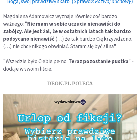
Boga, swój prawdziwy skarb. (Sprawdź:
Rozwój duchowy
)
Magdalena Adamowicz wyznaje również coś bardzo
ważnego: "
Nie mam w sobie uczucia nienawiści do
zabójcy. Ale jest żal, że w ostatnich latach tak bardzo
podsycano nienawiść
(…) że tak bardzo Cię krzywdzono.
(…) nie chcę nikogo obwiniać. Staram się być silna".
"Wszędzie było Ciebie pełno.
Teraz pozostanie pustka
" -
dodaje w swoim liście.
DEON.PL POLECA