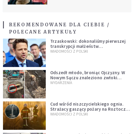
REKOMENDOWANE DLA CIEBIE /
POLECANE ARTYKUŁY
Trzaskowski: dokonaliśmy pierwszej
transkrypcji małżeństw
jednopłciowych. “Tak jak
WIADOMOŚCI Z POLSKI
zapowiadałem, bez zwłoki,
natychmiast”
Odszedł młodo, broniąc Ojczyzny. W
Nowym Sączu znaleziono zwłoki
mężczyzny z czasów potopu
WYDARZENIA
szwedzkiego
Cud wśród niszczycielskiego ognia.
Strażacy gaszący pożary na Roztoczu
opublikowali niezwykłe zdjęcie
WIADOMOŚCI Z POLSKI