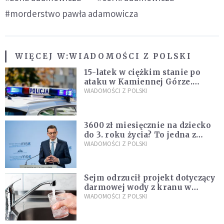
#morderstwo pawła adamowicza
WIĘCEJ W:
WIADOMOŚCI Z POLSKI
15-latek w ciężkim stanie po
ataku w Kamiennej Górze.
Policja zatrzymała dwóch
WIADOMOŚCI Z POLSKI
nastolatków
3600 zł miesięcznie na dziecko
do 3. roku życia? To jedna z
propozycji programu "Rozwój
WIADOMOŚCI Z POLSKI
Plus"
Sejm odrzucił projekt dotyczący
darmowej wody z kranu w
restauracjach
WIADOMOŚCI Z POLSKI