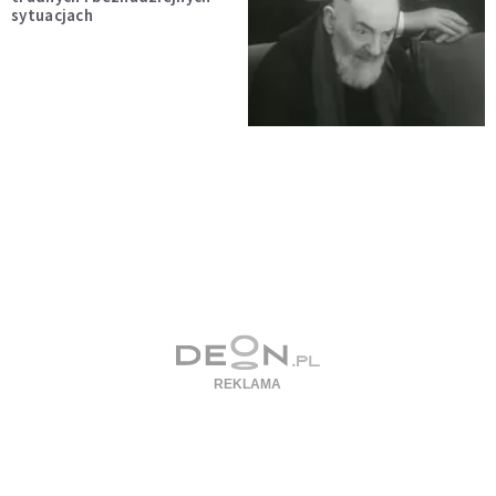
sytuacjach