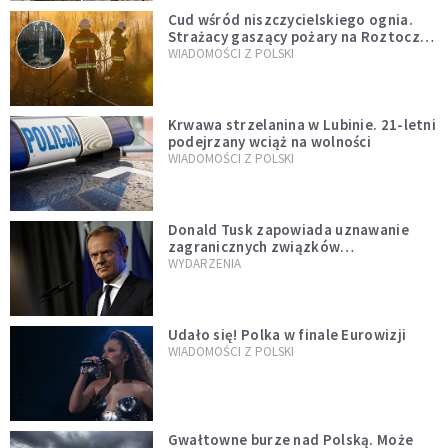
Cud wśród niszczycielskiego ognia.
Strażacy gaszący pożary na Roztoczu
opublikowali niezwykłe zdjęcie
WIADOMOŚCI Z POLSKI
Krwawa strzelanina w Lubinie. 21-letni
podejrzany wciąż na wolności
WIADOMOŚCI Z POLSKI
Donald Tusk zapowiada uznawanie
zagranicznych związków
jednopłciowych. "Państwo oblało ten
WYDARZENIA
test"
Udało się! Polka w finale Eurowizji
WIADOMOŚCI Z POLSKI
Gwałtowne burze nad Polską. Może