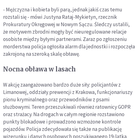
- Mężczyzna i kobieta byli parą, jednak jakiś czas temu
rozstali się - mówi Justyna Rataj-Mykietyn, rzecznik
Prokuratury Okręgowej w Nowym Sączu. Śledczy ustalili,
że motywem zbrodni mogły być nieuregulowane relacje
osobiste między byłymi partnerami. Zaraz po zgłoszeniu
morderstwa policja ogłosiła alarm dla jednostki i rozpoczęła
zakrojoną na szeroką skalę obławę.
Nocna obława w lasach
W akcję zaangażowano bardzo duże siły: policjantów z
Limanowej, oddziały prewencji z Krakowa, funkcjonariuszy
pionu kryminalnego oraz przewodników z psami
służbowymi. Teren przeszukiwali również ratownicy GOPR
oraz strażacy. Na drogach w całym regionie rozstawiono
punkty blokadowe i prowadzono wzmożone kontrole
pojazdów. Policja zdecydowała się także na publikację
wizerunku i danych osobowych poszukiwanego 19-latka.