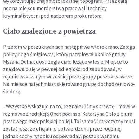
wykorzystując znajomość lokalnej topografii. Przez całą
noc na miejscu morderstwa pracowali technicy
kryminalistyczni pod nadzorem prokuratora.
Ciało znalezione z powietrza
Przełom w poszukiwaniach nastąpił we wtorek rano. Załoga
policyjnego śmigłowca, który patrolował okolice gminy
Mszana Dolna, dostrzegła ciało leżące w lesie. Miejsce to
znajdowało się w pewnej odległości od zabudowań, w
rejonie wskazanym wcześniej przez grupy poszukiwawcze.
Na miejsce natychmiast skierowano grupę dochodzeniowo-
śledczą.
- Wszystko wskazuje na to, że znaleźliśmy sprawcę - mówi w
rozmowie z redakcją Onet podinsp. Katarzyna Cisło z biura
prasowego małopolskiej policji. Tożsamość mężczyzny musi
zostać jeszcze oficjalnie potwierdzona przez rodzinę,
jednak cechy rysopisu odpowiadają poszukiwanemu