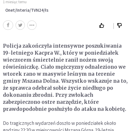
1 miesiąc temu
Onet/Interia/TVN24/łs
Policja zakończyła intensywne poszukiwania
19-letniego Kacpra W., który w poniedziałek
wieczorem śmiertelnie ranił nożem swoją
rówieśniczkę. Ciało mężczyzny odnaleziono we
wtorek rano w masywie leśnym na terenie
gminy Mszana Dolna. Wszystko wskazuje na to,
że sprawca odebrał sobie życie niedługo po
dokonaniu zbrodni. Przy zwłokach
zabezpieczono ostre narzędzie, które
prawdopodobnie posłużyło do ataku na kobietę.
Do tragicznych wydarzeń doszło w poniedziałek około
godziny 22:20 w miejscowości Mszana Górna. 19-letnia