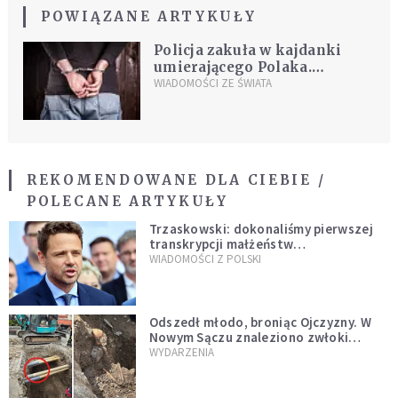
POWIĄZANE ARTYKUŁY
Policja zakuła w kajdanki
umierającego Polaka.
Zamieszki na ulicach
WIADOMOŚCI ZE ŚWIATA
Southampton
REKOMENDOWANE DLA CIEBIE /
POLECANE ARTYKUŁY
Trzaskowski: dokonaliśmy pierwszej
transkrypcji małżeństw
jednopłciowych. “Tak jak
WIADOMOŚCI Z POLSKI
zapowiadałem, bez zwłoki,
natychmiast”
Odszedł młodo, broniąc Ojczyzny. W
Nowym Sączu znaleziono zwłoki
mężczyzny z czasów potopu
WYDARZENIA
szwedzkiego