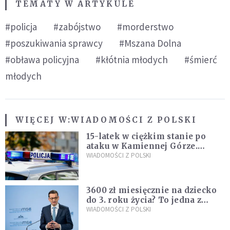
TEMATY W ARTYKULE
#policja
#zabójstwo
#morderstwo
#poszukiwania sprawcy
#Mszana Dolna
#obława policyjna
#kłótnia młodych
#śmierć
młodych
WIĘCEJ W:
WIADOMOŚCI Z POLSKI
15-latek w ciężkim stanie po
ataku w Kamiennej Górze.
Policja zatrzymała dwóch
WIADOMOŚCI Z POLSKI
nastolatków
3600 zł miesięcznie na dziecko
do 3. roku życia? To jedna z
propozycji programu "Rozwój
WIADOMOŚCI Z POLSKI
Plus"