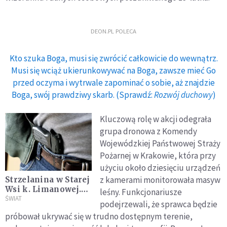
DEON.PL POLECA
Kto szuka Boga, musi się zwrócić całkowicie do wewnątrz.
Musi się wciąż ukierunkowywać na Boga, zawsze mieć Go
przed oczyma i wytrwale zapominać o sobie, aż znajdzie
Boga, swój prawdziwy skarb. (Sprawdź:
Rozwój duchowy
)
Kluczową rolę w akcji odegrała
grupa dronowa z Komendy
Wojewódzkiej Państwowej Straży
Pożarnej w Krakowie, która przy
użyciu około dziesięciu urządzeń
z kamerami monitorowała masyw
Strzelanina w Starej
Wsi k. Limanowej.
leśny. Funkcjonariusze
Nie żyje młode
ŚWIAT
podejrzewali, że sprawca będzie
małżeństwo, trwa
próbował ukrywać się w trudno dostępnym terenie,
policyjna obława