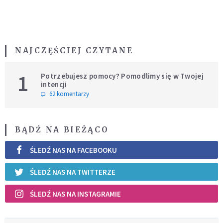
NAJCZĘŚCIEJ CZYTANE
1
Potrzebujesz pomocy? Pomodlimy się w Twojej
intencji
62 komentarzy
BĄDŹ NA BIEŻĄCO
ŚLEDŹ NAS NA FACEBOOKU
ŚLEDŹ NAS NA TWITTERZE
ŚLEDŹ NAS NA INSTAGRAMIE