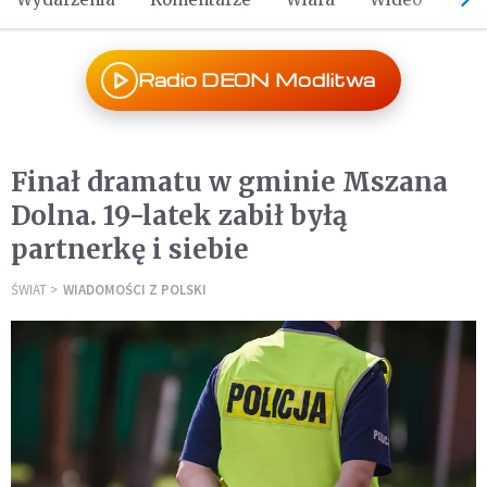
Radio DEON Modlitwa
Finał dramatu w gminie Mszana
Dolna. 19-latek zabił byłą
partnerkę i siebie
ŚWIAT
WIADOMOŚCI Z POLSKI