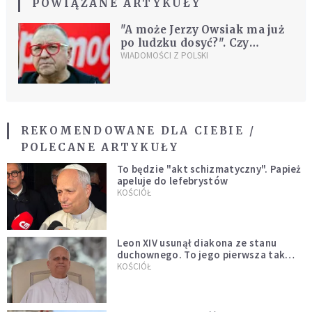
POWIĄZANE ARTYKUŁY
"A może Jerzy Owsiak ma już
po ludzku dosyć?". Czy
pozwolimy mu odejść?
WIADOMOŚCI Z POLSKI
REKOMENDOWANE DLA CIEBIE /
POLECANE ARTYKUŁY
To będzie "akt schizmatyczny". Papież
apeluje do lefebrystów
KOŚCIÓŁ
Leon XIV usunął diakona ze stanu
duchownego. To jego pierwsza tak
bezprecedensowa decyzja
KOŚCIÓŁ