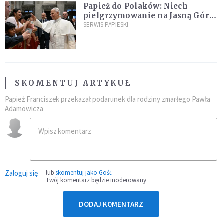
Papież do Polaków: Niech
pielgrzymowanie na Jasną Górę
umocni wiarę i nadzieję
SERWIS PAPIESKI
SKOMENTUJ ARTYKUŁ
Papież Franciszek przekazał podarunek dla rodziny zmarłego Pawła
Adamowicza
Zaloguj się
lub
skomentuj jako Gość
Twój komentarz będzie moderowany
DODAJ KOMENTARZ