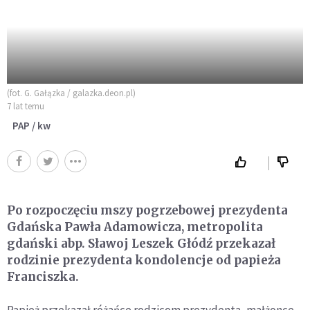
(fot. G. Gałązka / galazka.deon.pl)
7 lat temu
PAP / kw
Po rozpoczęciu mszy pogrzebowej prezydenta
Gdańska Pawła Adamowicza, metropolita
gdański abp. Sławoj Leszek Głódź przekazał
rodzinie prezydenta kondolencje od papieża
Franciszka.
Papież przekazał różańce rodzicom prezydenta, małżonce