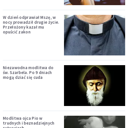
W dzień odprawiał Mszę, w
nocy prowadził drugie życie.
Przełożony kazał mu
opuścić zakon
Niezawodna modlitwa do
św. Szarbela. Po 9 dniach
mogą dziać się cuda
Modlitwa ojca Pio w
trudnych i beznadziejnych
sytuacjach