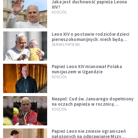
Jaka jest duchowość papieża Leona
XIV?
KOŚCIÓŁ
Leon XIV o postawie rodziców dzieci
pierwszokomunijnych: niech będą
przykładem
SERWIS PAPIESKI
Papież Leon XIV mianował Polaka
nuncjuszem w Ugandzie
KOŚCIÓŁ
Neapol: Cud św. Januarego dopełniony
na oczach papieża w rocznicę
pontyfikatu!
KOŚCIÓŁ
Papież Leon nie zniesie ograniczeń
nałożonych na odprawianie Mszy