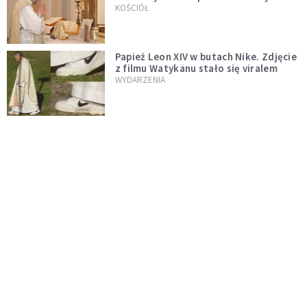
trydenckiej. „Traditionis custodes”
KOŚCIÓŁ
zostaje w mocy
Papież Leon XIV w butach Nike. Zdjęcie
z filmu Watykanu stało się viralem
WYDARZENIA