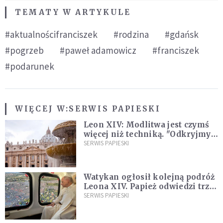
TEMATY W ARTYKULE
#aktualnościfranciszek
#rodzina
#gdańsk
#pogrzeb
#paweł adamowicz
#franciszek
#podarunek
WIĘCEJ W:
SERWIS PAPIESKI
Leon XIV: Modlitwa jest czymś
więcej niż techniką. "Odkryjmy
ją na nowo"
SERWIS PAPIESKI
Watykan ogłosił kolejną podróż
Leona XIV. Papież odwiedzi trzy
kraje Ameryki Południowej
SERWIS PAPIESKI