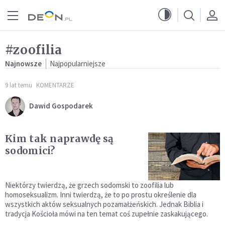
Przejdź do menu głównego
Przejdź do treści
#zoofilia
Najnowsze
Najpopularniejsze
9 lat temu
KOMENTARZE
Dawid Gospodarek
Kim tak naprawdę są
sodomici?
Niektórzy twierdzą, że grzech sodomski to zoofilia lub
homoseksualizm. Inni twierdzą, że to po prostu określenie dla
wszystkich aktów seksualnych pozamałżeńskich. Jednak Biblia i
tradycja Kościoła mówi na ten temat coś zupełnie zaskakującego.