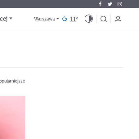
11
°
cej
Warszawa
opularniejsze