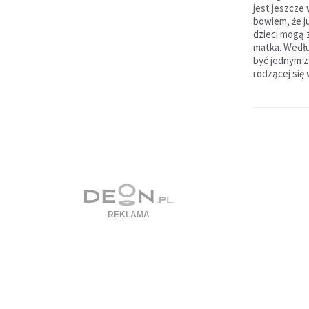
jest jeszcze
bowiem, że j
dzieci mogą 
matka. Wedł
być jednym z
rodzącej się 