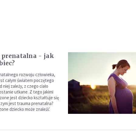
prenatalna - jak
biec?
natalnego rozwoju człowieka,
est całym światem poczętego
d niej zależy, z czego ciało
stanie utkane. Z tego jakimi
zone jest dziecko kształtuje się
Czym jest trauma prenatalna?
zone dziecko może znaleźć