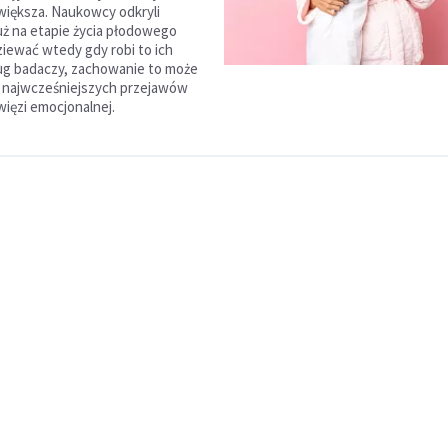
 większa. Naukowcy odkryli
uż na etapie życia płodowego
ziewać wtedy gdy robi to ich
ug badaczy, zachowanie to może
 najwcześniejszych przejawów
więzi emocjonalnej.