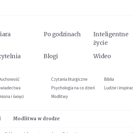
iara
Po godzinach
Inteligentne
życie
zytelnia
Blogi
Wideo
Duchowość
Czytania liturgiczne
Biblia
Świadectwa
Psychologia na co dzień
Ludzie i inspira
miona i święci
Modlitwy
l
Modlitwa w drodze