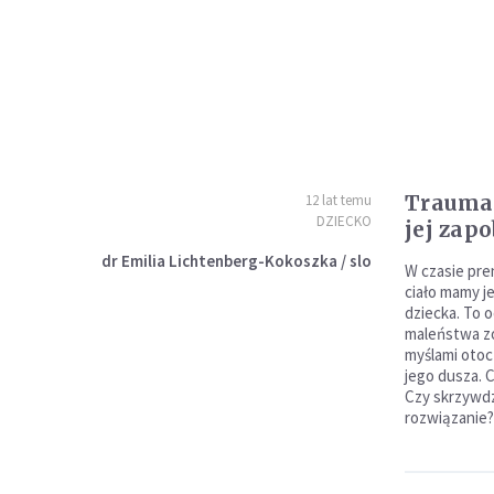
Trauma 
12 lat temu
DZIECKO
jej zapo
dr Emilia Lichtenberg-Kokoszka / slo
W czasie pre
ciało mamy j
dziecka. To o
maleństwa zo
myślami otoc
jego dusza. 
Czy skrzywd
rozwiązanie?