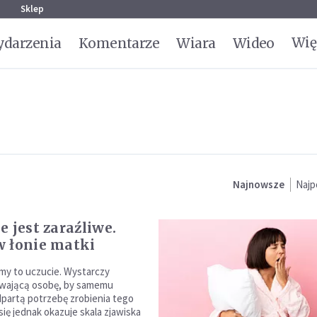
g
Sklep
Wię
darzenia
Komentarze
Wiara
Wideo
Najnowsze
Najp
e jest zaraźliwe.
 łonie matki
y to uczucie. Wystarczy
ewającą osobę, by samemu
partą potrzebę zrobienia tego
ię jednak okazuje skala zjawiska