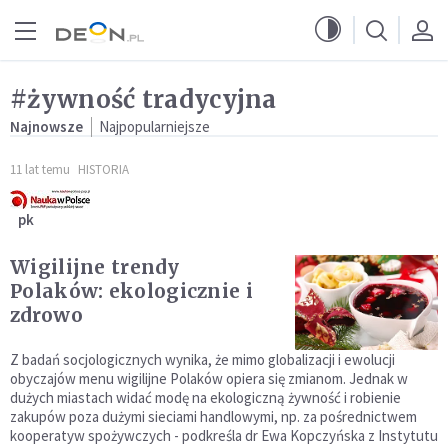
Przejdź do menu głównego
Przejdź do treści
#żywność tradycyjna
Najnowsze
Najpopularniejsze
11 lat temu
HISTORIA
pk
Wigilijne trendy
Polaków: ekologicznie i
zdrowo
Z badań socjologicznych wynika, że mimo globalizacji i ewolucji
obyczajów menu wigilijne Polaków opiera się zmianom. Jednak w
dużych miastach widać modę na ekologiczną żywność i robienie
zakupów poza dużymi sieciami handlowymi, np. za pośrednictwem
kooperatyw spożywczych - podkreśla dr Ewa Kopczyńska z Instytutu