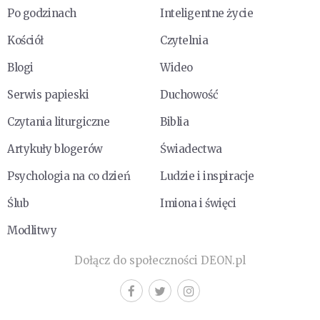
Po godzinach
Inteligentne życie
Kościół
Czytelnia
Blogi
Wideo
Serwis papieski
Duchowość
Czytania liturgiczne
Biblia
Artykuły blogerów
Świadectwa
Psychologia na co dzień
Ludzie i inspiracje
Ślub
Imiona i święci
Modlitwy
Dołącz do społeczności DEON.pl