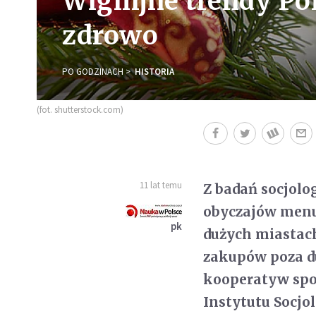
Wigilijne trendy Po
zdrowo
PO GODZINACH
HISTORIA
(fot. shutterstock.com)
11 lat temu
Z badań socjolo
obyczajów menu
pk
dużych miastach
zakupów poza d
kooperatyw spo
Instytutu Socjol