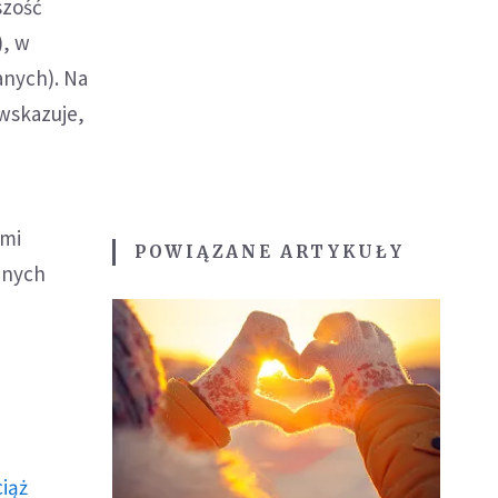
szość
), w
anych). Na
 wskazuje,
ami
POWIĄZANE ARTYKUŁY
znych
ciąż