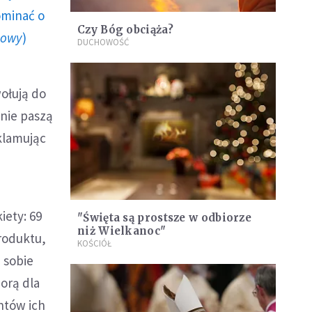
ominać o
Czy Bóg obciąża?
howy
)
DUCHOWOŚĆ
ołują do
 nie paszą
eklamując
iety: 69
"Święta są prostsze w odbiorze
niż Wielkanoc"
roduktu,
KOŚCIÓŁ
 sobie
orą dla
ntów ich