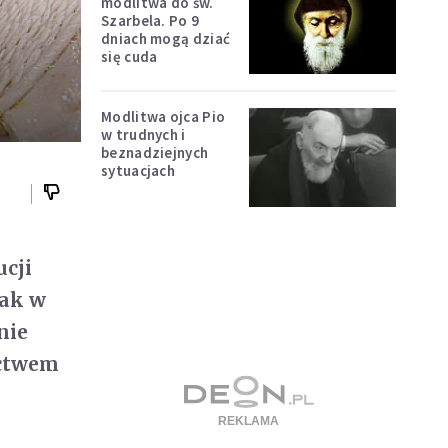
modlitwa do św.
Szarbela. Po 9
dniach mogą dziać
się cuda
Modlitwa ojca Pio
w trudnych i
beznadziejnych
sytuacjach
ucji
nak w
nie
ictwem