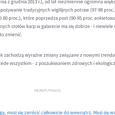
a z grudnia 2013 r.), od lat niezmiennie ogromna więk
pożywanie tradycyjnych wigilijnych potraw (97-98 proc.
0-80 proc.), które poprzedza post (90-95 proc. ankietow
nych stołów karp w galarecie ma się dobrze - i niewiele
to zmienić.
ak zachodzą wyraźne zmiany związane z nowymi trend
zede wszystkim - z poszukiwaniem zdrowych i ekologic
DEON.PL POLECA
ga, musi się zwrócić całkowicie do wewnątrz. Musi się w