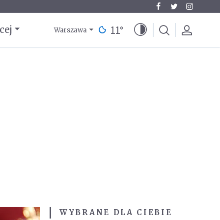
11
°
cej
Warszawa
WYBRANE DLA CIEBIE