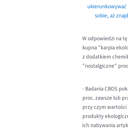
ukierunkowywać n
sobie, aż znaj
W odpowiedzi na tę
kupna "karpia ekolo
z dodatkiem chemika
"nostalgiczne" prod
- Badania CBOS poka
proc. zawsze lub pr
przy czym wartości
produkty ekologiczn
ich nabywania artyk