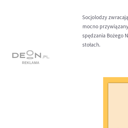
Socjolodzy zwracaj
mocno przywiązany d
spędzania Bożego N
stołach.