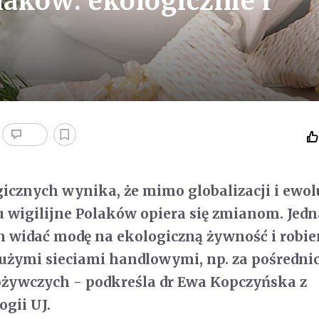
laków: ekologicznie i
gicznych wynika, że mimo globalizacji i ewol
 wigilijne Polaków opiera się zmianom. Jed
 widać modę na ekologiczną żywność i robie
użymi sieciami handlowymi, np. za pośredn
żywczych - podkreśla dr Ewa Kopczyńska z
ogii UJ.