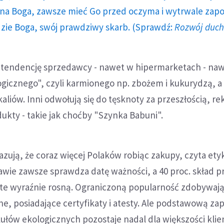
a Boga, zawsze mieć Go przed oczyma i wytrwale zap
dzie Boga, swój prawdziwy skarb. (Sprawdź:
Rozwój duc
 tendencję sprzedawcy - nawet w hipermarketach - naw
gicznego", czyli karmionego np. zbożem i kukurydzą, a
liów. Inni odwołują się do tęsknoty za przeszłością, r
ukty - takie jak choćby "Szynka Babuni".
zują, że coraz więcej Polaków robiąc zakupy, czyta etyk
awie zawsze sprawdza datę ważności, a 40 proc. skład p
 te wyraźnie rosną. Ograniczoną popularność zdobywają
e, posiadające certyfikaty i atesty. Ale podstawową zap
ułów ekologicznych pozostaje nadal dla większości klie