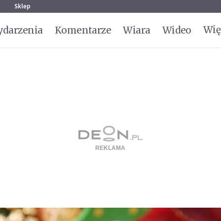
g
Sklep
Wię
darzenia
Komentarze
Wiara
Wideo