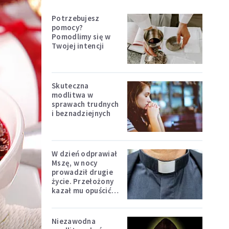
Potrzebujesz
pomocy?
Pomodlimy się w
Twojej intencji
Skuteczna
modlitwa w
sprawach trudnych
i beznadziejnych
W dzień odprawiał
Mszę, w nocy
prowadził drugie
życie. Przełożony
kazał mu opuścić
zakon
Niezawodna