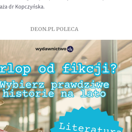
aża dr Kopczyńska.
DEON.PL POLECA