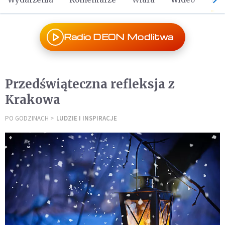
Radio DEON Modlitwa
Przedświąteczna refleksja z
Krakowa
PO GODZINACH
LUDZIE I INSPIRACJE