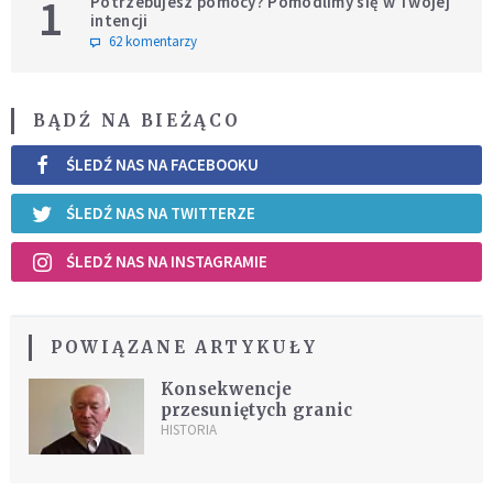
1
Potrzebujesz pomocy? Pomodlimy się w Twojej
intencji
62 komentarzy
BĄDŹ NA BIEŻĄCO
ŚLEDŹ NAS NA FACEBOOKU
ŚLEDŹ NAS NA TWITTERZE
ŚLEDŹ NAS NA INSTAGRAMIE
POWIĄZANE ARTYKUŁY
Konsekwencje
przesuniętych granic
HISTORIA