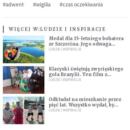
#adwent
#wigilia
#czas oczekiwania
WIĘCEJ W:
LUDZIE I INSPIRACJE
Medal dla 15-letniego bohatera
ze Szczecina. Jego odwaga
ocaliła ludzkie życie
LUDZIE I INSPIRACJE
Klaryski świętują zwycięskiego
gola Brazylii. Ten film z
zakonnicami obejrzały już
LUDZIE I INSPIRACJE
miliony
Odkładał na mieszkanie przez
pięć lat. Wszystko wydał, by
spełnić marzenie 80-letniego
LUDZIE I INSPIRACJE
dziadka