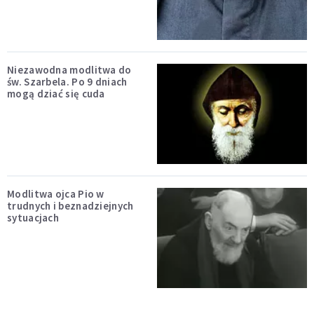
Niezawodna modlitwa do
św. Szarbela. Po 9 dniach
mogą dziać się cuda
Modlitwa ojca Pio w
trudnych i beznadziejnych
sytuacjach