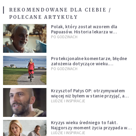
REKOMENDOWANE DLA CIEBIE /
POLECANE ARTYKUŁY
Polak, który został wzorem dla
Papuasów. Historia lekarza w
sutannie, który uleczył dżunglę
PO GODZINACH
Protekcjonalne komentarze, błędne
założenia dotyczące wieku.
Stereotypy ranią, kłamią i rozrywają
PO GODZINACH
więzi
Krzysztof Pałys OP: otrzymywałem
więcej niż byłem w stanie przyjąć, a
Bóg stawał się bardziej realny niż
LUDZIE I INSPIRACJE
wszystko inne
Kryzys wieku średniego to fakt.
Najgorszy moment życia przypada w
konkretnym czasie
LUDZIE I INSPIRACJE