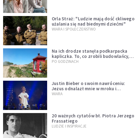
Orla Straż: "Ludzie mają dość ckliwego
użalania się nad biednymi dziećmi"
WIARA I SPOŁECZEŃSTWO
Na ich drodze stanęła podkarpacka
kapliczka. To, co zrobili budowlańcy,
wzrusza i daje nadzieję [GALERIA]
PO GODZINACH
Justin Bieber o swoim nawróceniu:
Jezus odnalazł mnie w mroku i
wyciągnął mnie stamtąd
WIARA
20 ważnych cytatów bł. Piotra Jerzego
Frassatiego
LUDZIE I INSPIRACJE