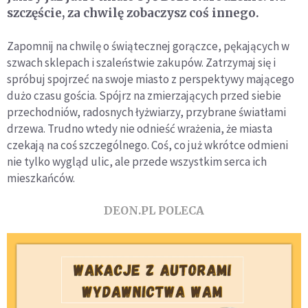
szczęście, za chwilę zobaczysz coś innego.
Zapomnij na chwilę o świątecznej gorączce, pękających w
szwach sklepach i szaleństwie zakupów. Zatrzymaj się i
spróbuj spojrzeć na swoje miasto z perspektywy mającego
dużo czasu gościa. Spójrz na zmierzających przed siebie
przechodniów, radosnych łyżwiarzy, przybrane światłami
drzewa. Trudno wtedy nie odnieść wrażenia, że miasta
czekają na coś szczególnego. Coś, co już wkrótce odmieni
nie tylko wygląd ulic, ale przede wszystkim serca ich
mieszkańców.
DEON.PL POLECA