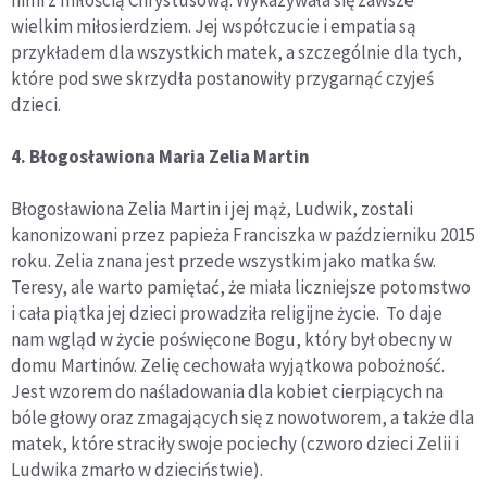
nimi z miłością Chrystusową. Wykazywała się zawsze
wielkim miłosierdziem. Jej współczucie i empatia są
przykładem dla wszystkich matek, a szczególnie dla tych,
które pod swe skrzydła postanowiły przygarnąć czyjeś
dzieci.
4. Błogosławiona Maria Zelia Martin
Błogosławiona Zelia Martin i jej mąż, Ludwik, zostali
kanonizowani przez papieża Franciszka w październiku 2015
roku. Zelia znana jest przede wszystkim jako matka św.
Teresy, ale warto pamiętać, że miała liczniejsze potomstwo
i cała piątka jej dzieci prowadziła religijne życie. To daje
nam wgląd w życie poświęcone Bogu, który był obecny w
domu Martinów. Zelię cechowała wyjątkowa pobożność.
Jest wzorem do naśladowania dla kobiet cierpiących na
bóle głowy oraz zmagających się z nowotworem, a także dla
matek, które straciły swoje pociechy (czworo dzieci Zelii i
Ludwika zmarło w dzieciństwie).