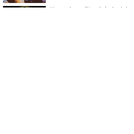
Niezawodna modlitwa do św. Szarbela.
Po 9 dniach mogą dziać się cuda
DUCHOWOŚĆ
Modlitwa ojca Pio w trudnych i
beznadziejnych sytuacjach
DUCHOWOŚĆ
„Autentyczność się nie niesie”.
Katoliczki o presji i sile social mediów
WIARA
Telegram do św. Józefa. Modlitwa z
prośbą o szybki ratunek
DUCHOWOŚĆ