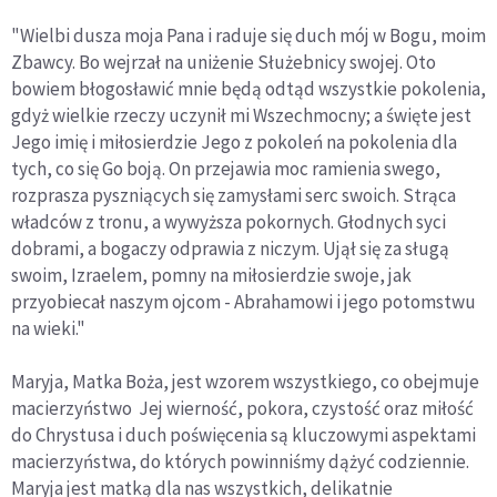
"Wielbi dusza moja Pana i raduje się duch mój w Bogu, moim
Zbawcy. Bo wejrzał na uniżenie Służebnicy swojej. Oto
bowiem błogosławić mnie będą odtąd wszystkie pokolenia,
gdyż wielkie rzeczy uczynił mi Wszechmocny; a święte jest
Jego imię i miłosierdzie Jego z pokoleń na pokolenia dla
tych, co się Go boją. On przejawia moc ramienia swego,
rozprasza pyszniących się zamysłami serc swoich. Strąca
władców z tronu, a wywyższa pokornych. Głodnych syci
dobrami, a bogaczy odprawia z niczym. Ujął się za sługą
swoim, Izraelem, pomny na miłosierdzie swoje, jak
przyobiecał naszym ojcom - Abrahamowi i jego potomstwu
na wieki."
Maryja, Matka Boża, jest wzorem wszystkiego, co obejmuje
macierzyństwo Jej wierność, pokora, czystość oraz miłość
do Chrystusa i duch poświęcenia są kluczowymi aspektami
macierzyństwa, do których powinniśmy dążyć codziennie.
Maryja jest matką dla nas wszystkich, delikatnie