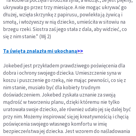
"Ta kobieta poczęła i urodziła syna, a widząc, że jest piękny,
ukrywała go przez trzy miesiące. A nie mogąc ukrywać go
dłużej, wzięła skrzynkę z papirusu, powlekła ją żywicą i
smołą, i włożywszy w nią dziecko, umieściła w sitowiu na
brzegu rzeki. Siostra zaś jego stała z dala, aby widzieć, co
się z nim stanie." (Wj 2)
Ta święta znalazła mi ukochaną
>>
Jokebed jest przykładem prawdziwego poświęcenia dla
dobra i ochrony swojego dziecka. Umieszczenie syna w
koszu i puszczenie go rzeką, nie mając pewności, co się z
nim stanie, musiało być dla kobiety trudnym
doświadczeniem. Jokebed zyskała uznanie za swoją
mądrość w tworzeniu planu, dzięki któremu nie tylko
uratowała swoje dziecko, ale również udało jej się dalej być
przy nim. Możemy inspirować się jej kreatywnością i chęcią
poświęcenia swojego własnego komfortu w imię
bezpieczeństwa jej dziecka. Jest wzorem do naśladowania