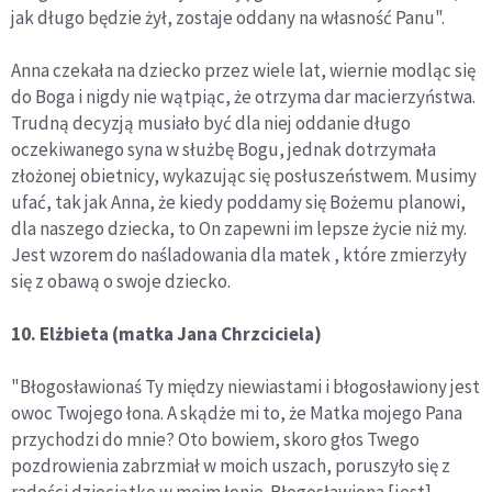
jak długo będzie żył, zostaje oddany na własność Panu".
Anna czekała na dziecko przez wiele lat, wiernie modląc się
do Boga i nigdy nie wątpiąc, że otrzyma dar macierzyństwa.
Trudną decyzją musiało być dla niej oddanie długo
oczekiwanego syna w służbę Bogu, jednak dotrzymała
złożonej obietnicy, wykazując się posłuszeństwem. Musimy
ufać, tak jak Anna, że kiedy poddamy się Bożemu planowi,
dla naszego dziecka, to On zapewni im lepsze życie niż my.
Jest wzorem do naśladowania dla matek , które zmierzyły
się z obawą o swoje dziecko.
10. Elżbieta (matka Jana Chrzciciela)
"Błogosławionaś Ty między niewiastami i błogosławiony jest
owoc Twojego łona. A skądże mi to, że Matka mojego Pana
przychodzi do mnie? Oto bowiem, skoro głos Twego
pozdrowienia zabrzmiał w moich uszach, poruszyło się z