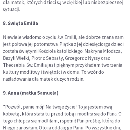
dla matek, których dzieci są w ciężkiej lub niebezpiecznej
sytuacji.
8. Święta Emilia
Niewiele wiadomo o życiu św. Emilii, ale dobrze znana nam
jest połowa jej potomstwa. Piątka z jej dziesięciorga dzieci
została świętymi Kościoła katolickiego: Makryna Młodsza,
Bazyli Wielki, Piotr z Sebasty, Grzegorz z Nyssy oraz
Theosebia. Św. Emilia jest pięknym przykładem tworzenia
kultury modlitwy i świętości w domu. To wzór do
naśladowania dla matek dużych rodzin.
9. Anna (matka Samuela)
"Pozwól, panie mój! Na twoje życie! To ja jestem ową
kobietą, która stała tu przed tobą i modliła się do Pana. O
tego chłopca się modliłam, i spełnił Pan prośbę, którą do
Niego zanosiłam. Oto ja oddaję go Panu. Po wszystkie dni,