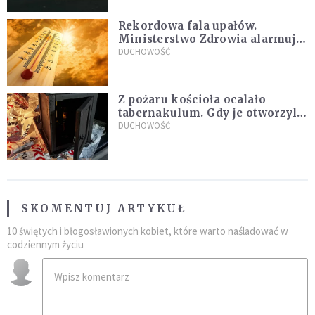
Rekordowa fala upałów.
Ministerstwo Zdrowia alarmuje
po doświadczeniach z czerwca
DUCHOWOŚĆ
Z pożaru kościoła ocalało
tabernakulum. Gdy je otworzyli,
"zapach świeżego chleba
DUCHOWOŚĆ
zdominował smród spalenizny"
SKOMENTUJ ARTYKUŁ
10 świętych i błogosławionych kobiet, które warto naśladować w
codziennym życiu