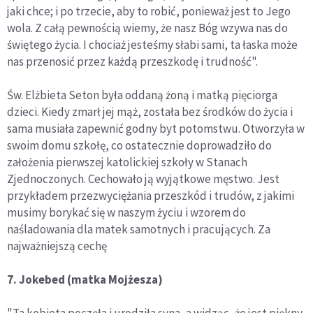
jaki chce; i po trzecie, aby to robić, ponieważ jest to Jego
wola. Z całą pewnością wiemy, że nasz Bóg wzywa nas do
świętego życia. I chociaż jesteśmy słabi sami, ta łaska może
nas przenosić przez każdą przeszkodę i trudność".
Św. Elżbieta Seton była oddaną żoną i matką pięciorga
dzieci. Kiedy zmarł jej mąż, została bez środków do życia i
sama musiała zapewnić godny byt potomstwu. Otworzyła w
swoim domu szkołę, co ostatecznie doprowadziło do
założenia pierwszej katolickiej szkoły w Stanach
Zjednoczonych. Cechowało ją wyjątkowe męstwo. Jest
przykładem przezwyciężania przeszkód i trudów, z jakimi
musimy borykać się w naszym życiu i wzorem do
naśladowania dla matek samotnych i pracujących. Za
najważniejszą cechę
7. Jokebed (matka Mojżesza)