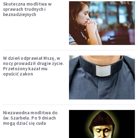
Skuteczna modlitwa w
sprawach trudnych i
beznadziejnych
W dzień odprawiał Mszę, w
nocy prowadził drugie życie.
Przełożony kazał mu
opuścić zakon
Niezawodna modlitwa do
św. Szarbela. Po 9 dniach
mogą dziać się cuda