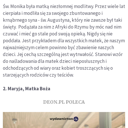
Św. Monika była matką niezłomnej modlitwy. Przez wiele lat
cierpiała i modliła się za swojego zbuntowanego i
krnąbrnego syna - św. Augustyna, który nie zawsze był taki
święty. Podążała za nim z Afryki do Rzymu by móc nad nim
czuwać i mieć go stale pod swoją opieką. Nigdy się nie
poddała. Jest przykładem dla wszystkich matek, że naszym
najważniejszym celem powinno być zbawienie naszych
dzieci. Jej cechą szczególną jest wytrwałość. Stanowi wzór
do naśladowania dla matek dzieci nieposłusznych i
odchodzących od wiary oraz kobiet troszczących się o
starzejących rodziców czy teściów.
2. Maryja, Matka Boża
DEON.PL POLECA