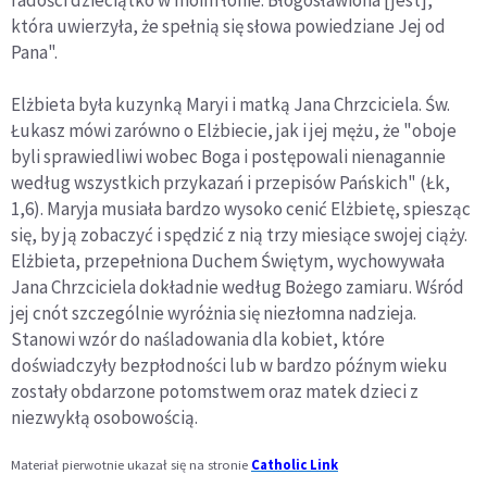
radości dzieciątko w moim łonie. Błogosławiona [jest],
która uwierzyła, że spełnią się słowa powiedziane Jej od
Pana".
Elżbieta była kuzynką Maryi i matką Jana Chrzciciela. Św.
Łukasz mówi zarówno o Elżbiecie, jak i jej mężu, że "oboje
byli sprawiedliwi wobec Boga i postępowali nienagannie
według wszystkich przykazań i przepisów Pańskich" (Łk,
1,6). Maryja musiała bardzo wysoko cenić Elżbietę, spiesząc
się, by ją zobaczyć i spędzić z nią trzy miesiące swojej ciąży.
Elżbieta, przepełniona Duchem Świętym, wychowywała
Jana Chrzciciela dokładnie według Bożego zamiaru. Wśród
jej cnót szczególnie wyróżnia się niezłomna nadzieja.
Stanowi wzór do naśladowania dla kobiet, które
doświadczyły bezpłodności lub w bardzo późnym wieku
zostały obdarzone potomstwem oraz matek dzieci z
niezwykłą osobowością.
Materiał pierwotnie ukazał się na stronie
Catholic Link