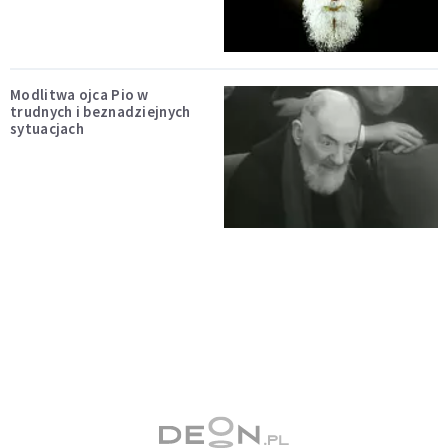
Modlitwa ojca Pio w
trudnych i beznadziejnych
sytuacjach