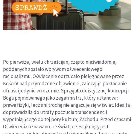
Po pierwsze, wielu chrześcijan, często nieświadomie,
poddanych zostało wpływom oświeceniowego
racjonalizmu. Oświecenie odrzucało pielęgnowane przez
Kościół nadprzyrodzone objawienie, zalecając pokładanie
ufności jedynie w rozumie. Sprzyjało deistycznej koncepcji
Boga pojmowanego jako zegarmistrz, który ustanowił
prawa fizyki, lecz ani trochę nie angażuje się w świat. Idea ta
doprowadziła do utraty poczucia transcendencji
wypełniającego do tej pory kulturę Zachodu. Przed czasami
Oświecenia uznawano, że świat przesiąknięty jest
tajemnicą, pełen obecności i działania Boga. Teraz zaczęto