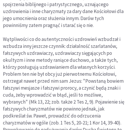
spojrzenia biblijnego i patrystycznego, uznającego
uzdrowienia i inne charyzmaty za dary dane Kościołowi dla
jego umocnienia oraz służenia innym. Darów tych
powinniśmy zatem pragnąć i starać się o nie.
Wątpliwości co do autentyczności uzdrowień wzbudzał i
wzbudza inny jeszcze czynnik: działalność szarlatanów,
fałszywych uzdrawiaczy, uzdrawiaczy sięgających po
okultyzm i inne metody raniące duchowo, a także tych,
którzy posługują uzdrawianiem dla własnych korzyści.
Problem ten nie był obcy już pierwotnemu Kościołowi,
ostrzegał nawet przed nim sam Jezus: "Powstaną bowiem
fałszywi mesjasze i fałszywi prorocy, a czynić będą znaki i
cuda, żeby wprowadzić w błąd, jeśli to możliwe,
wybranych" (Mk 13, 22; zob. także 2 Tes 2, 9). Pojawienie się
fałszywych charyzmatów nie powinno jednak, jak
podkreślał św. Paweł, prowadzić do odrzucenia
charyzmatów w ogóle (zob. 1 Tes 5, 20-21; 1 Kor 14, 39-40).
Prowokowanie do nadużywania darów Ducha Świętego to