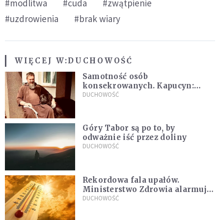
#modlitwa
#cuda
#zwątpienie
#uzdrowienia
#brak wiary
WIĘCEJ W:
DUCHOWOŚĆ
Samotność osób
konsekrowanych. Kapucyn:
Życie w pojedynkę rzadko jest
DUCHOWOŚĆ
sielanką
Góry Tabor są po to, by
odważnie iść przez doliny
DUCHOWOŚĆ
Rekordowa fala upałów.
Ministerstwo Zdrowia alarmuje
po doświadczeniach z czerwca
DUCHOWOŚĆ