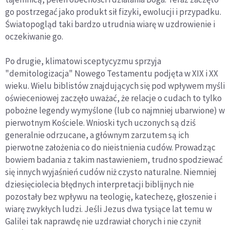
go postrzegać jako produkt sił fizyki, ewolucji i przypadku.
Światopogląd taki bardzo utrudnia wiarę w uzdrowienie i
oczekiwanie go.
Po drugie, klimatowi sceptycyzmu sprzyja
"demitologizacja" Nowego Testamentu podjęta w XIX i XX
wieku. Wielu biblistów znajdujących się pod wpływem myśli
oświeceniowej zaczęło uważać, że relacje o cudach to tylko
pobożne legendy wymyślone (lub co najmniej ubarwione) w
pierwotnym Kościele. Wnioski tych uczonych są dziś
generalnie odrzucane, a głównym zarzutem są ich
pierwotne założenia co do nieistnienia cudów. Prowadząc
bowiem badania z takim nastawieniem, trudno spodziewać
się innych wyjaśnień cudów niż czysto naturalne. Niemniej
dziesięciolecia błędnych interpretacji biblijnych nie
pozostały bez wpływu na teologię, katechezę, głoszenie i
wiarę zwykłych ludzi. Jeśli Jezus dwa tysiące lat temu w
Galilei tak naprawdę nie uzdrawiał chorych i nie czynił