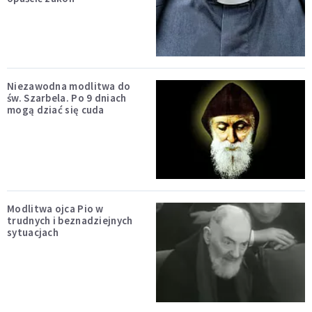
Niezawodna modlitwa do
św. Szarbela. Po 9 dniach
mogą dziać się cuda
Modlitwa ojca Pio w
trudnych i beznadziejnych
sytuacjach