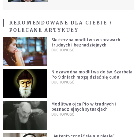
REKOMENDOWANE DLA CIEBIE /
POLECANE ARTYKUŁY
Skuteczna modlitwa w sprawach
trudnych i beznadziejnych
DUCHOWOŚĆ
Niezawodna modlitwa do św. Szarbela.
Po 9 dniach mogą dziać się cuda
DUCHOWOŚĆ
Modlitwa ojca Pio w trudnych i
beznadziejnych sytuacjach
DUCHOWOŚĆ
„Autentyczność się nie niesie”.