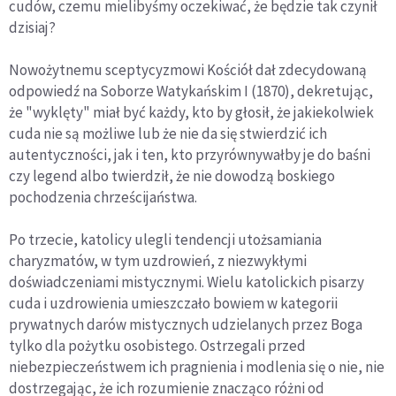
cudów, czemu mielibyśmy oczekiwać, że będzie tak czynił
dzisiaj?
Nowożytnemu sceptycyzmowi Kościół dał zdecydowaną
odpowiedź na Soborze Watykańskim I (1870), dekretując,
że "wyklęty" miał być każdy, kto by głosił, że jakiekolwiek
cuda nie są możliwe lub że nie da się stwierdzić ich
autentyczności, jak i ten, kto przyrównywałby je do baśni
czy legend albo twierdził, że nie dowodzą boskiego
pochodzenia chrześcijaństwa.
Po trzecie, katolicy ulegli tendencji utożsamiania
charyzmatów, w tym uzdrowień, z niezwykłymi
doświadczeniami mistycznymi. Wielu katolickich pisarzy
cuda i uzdrowienia umieszczało bowiem w kategorii
prywatnych darów mistycznych udzielanych przez Boga
tylko dla pożytku osobistego. Ostrzegali przed
niebezpieczeństwem ich pragnienia i modlenia się o nie, nie
dostrzegając, że ich rozumienie znacząco różni od