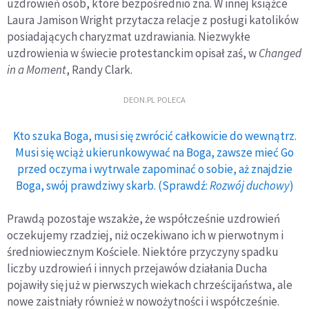
uzdrowień osób, które bezpośrednio zna. W innej książce
Laura Jamison Wright przytacza relacje z posługi katolików
posiadających charyzmat uzdrawiania. Niezwykłe
uzdrowienia w świecie protestanckim opisał zaś, w
Changed
in a Moment
, Randy Clark.
DEON.PL POLECA
Kto szuka Boga, musi się zwrócić całkowicie do wewnątrz.
Musi się wciąż ukierunkowywać na Boga, zawsze mieć Go
przed oczyma i wytrwale zapominać o sobie, aż znajdzie
Boga, swój prawdziwy skarb. (Sprawdź:
Rozwój duchowy
)
Prawdą pozostaje wszakże, że współcześnie uzdrowień
oczekujemy rzadziej, niż oczekiwano ich w pierwotnym i
średniowiecznym Kościele. Niektóre przyczyny spadku
liczby uzdrowień i innych przejawów działania Ducha
pojawiły się już w pierwszych wiekach chrześcijaństwa, ale
nowe zaistniały również w nowożytności i współcześnie.