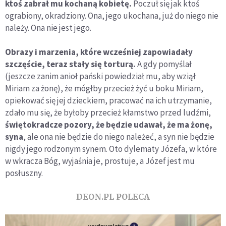
ktoś zabrał mu kochaną kobietę.
Poczuł się jak ktoś
ograbiony, okradziony. Ona, jego ukochana, już do niego nie
należy. Ona nie jest jego.
Obrazy i marzenia, które wcześniej zapowiadały
szczęście, teraz stały się torturą.
A gdy pomyślał
(jeszcze zanim anioł pański powiedział mu, aby wziął
Miriam za żonę), że mógłby przecież żyć u boku Miriam,
opiekować się jej dzieckiem, pracować na ich utrzymanie,
zdało mu się, że byłoby przecież kłamstwo przed ludźmi,
świętokradcze pozory, że będzie udawał, że ma żonę,
syna
, ale ona nie będzie do niego należeć, a syn nie będzie
nigdy jego rodzonym synem. Oto dylematy Józefa, w które
w wkracza Bóg, wyjaśnia je, prostuje, a Józef jest mu
posłuszny.
DEON.PL POLECA