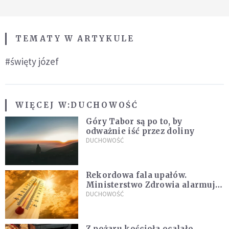
TEMATY W ARTYKULE
#święty józef
WIĘCEJ W:
DUCHOWOŚĆ
Góry Tabor są po to, by
odważnie iść przez doliny
DUCHOWOŚĆ
Rekordowa fala upałów.
Ministerstwo Zdrowia alarmuje
po doświadczeniach z czerwca
DUCHOWOŚĆ
Z pożaru kościoła ocalało