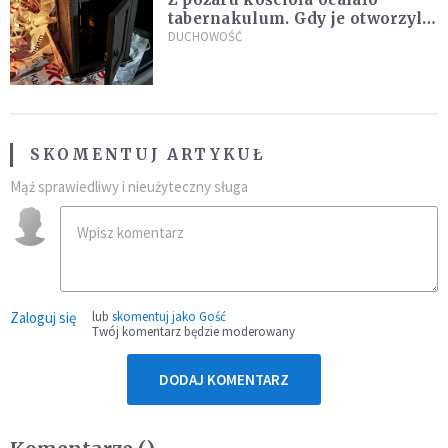
tabernakulum. Gdy je otworzyli,
"zapach świeżego chleba
DUCHOWOŚĆ
zdominował smród spalenizny"
SKOMENTUJ ARTYKUŁ
Mąż sprawiedliwy i nieużyteczny sługa
Zaloguj się
lub
skomentuj jako Gość
Twój komentarz będzie moderowany
DODAJ KOMENTARZ