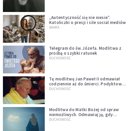
„Autentyczność się nie niesie”.
Katoliczki o presji i sile social mediów
WIARA
Telegram do św. Józefa. Modlitwa z
prośbą o szybki ratunek
DUCHOWOŚĆ
Tę modlitwę Jan Paweł II odmawiał
codziennie aż do śmierci. Podyktował
mu ją ojciec
DUCHOWOŚĆ
Modlitwa do Matki Bożej od spraw
niemożliwych. Odmawiaj ją, gdy
wszystko idzie źle
DUCHOWOŚĆ