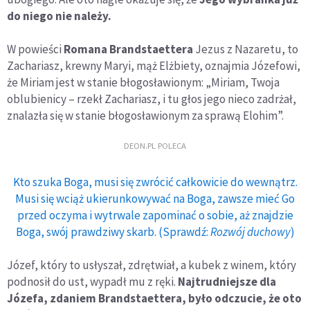
do niego nie należy.
W powieści
Romana Brandstaettera
Jezus z Nazaretu, to
Zachariasz, krewny Maryi, mąż Elżbiety, oznajmia Józefowi,
że Miriam jest w stanie błogosławionym: „Miriam, Twoja
oblubienicy – rzekł Zachariasz, i tu głos jego nieco zadrżał,
znalazła się w stanie błogosławionym za sprawą Elohim”.
DEON.PL POLECA
Kto szuka Boga, musi się zwrócić całkowicie do wewnątrz.
Musi się wciąż ukierunkowywać na Boga, zawsze mieć Go
przed oczyma i wytrwale zapominać o sobie, aż znajdzie
Boga, swój prawdziwy skarb. (Sprawdź:
Rozwój duchowy
)
Józef, który to usłyszał, zdrętwiał, a kubek z winem, który
podnosił do ust, wypadł mu z ręki.
Najtrudniejsze dla
Józefa, zdaniem Brandstaettera, było odczucie, że oto