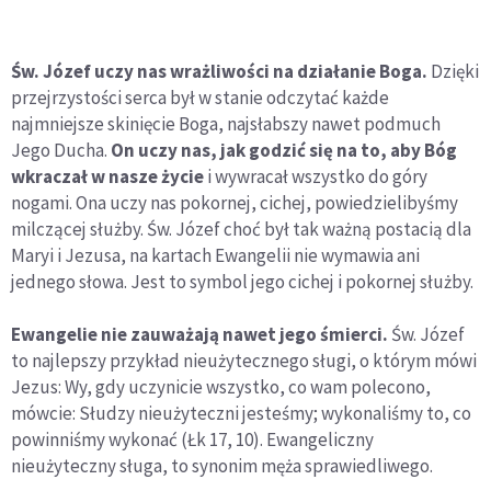
Św. Józef uczy nas wrażliwości na działanie Boga.
Dzięki
przejrzystości serca był w stanie odczytać każde
najmniejsze skinięcie Boga, najsłabszy nawet podmuch
Jego Ducha.
On uczy nas, jak godzić się na to, aby Bóg
wkraczał w nasze życie
i wywracał wszystko do góry
nogami. Ona uczy nas pokornej, cichej, powiedzielibyśmy
milczącej służby. Św. Józef choć był tak ważną postacią dla
Maryi i Jezusa, na kartach Ewangelii nie wymawia ani
jednego słowa. Jest to symbol jego cichej i pokornej służby.
Ewangelie nie zauważają nawet jego śmierci.
Św. Józef
to najlepszy przykład nieużytecznego sługi, o którym mówi
Jezus: Wy, gdy uczynicie wszystko, co wam polecono,
mówcie: Słudzy nieużyteczni jesteśmy; wykonaliśmy to, co
powinniśmy wykonać (Łk 17, 10). Ewangeliczny
nieużyteczny sługa, to synonim męża sprawiedliwego.