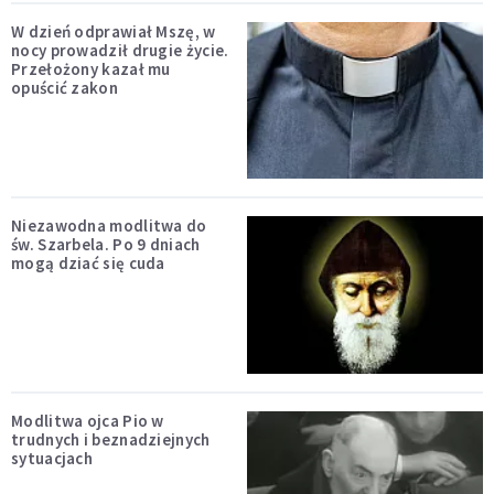
W dzień odprawiał Mszę, w
nocy prowadził drugie życie.
Przełożony kazał mu
opuścić zakon
Niezawodna modlitwa do
św. Szarbela. Po 9 dniach
mogą dziać się cuda
Modlitwa ojca Pio w
trudnych i beznadziejnych
sytuacjach