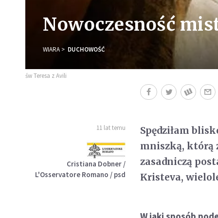
Nowoczesność mist
WIARA
DUCHOWOŚĆ
św Teresa z Avili
11 lat temu
Spędziłam blisk
mniszką, którą z
zasadniczą post
Cristiana Dobner /
L'Osservatore Romano / psd
Kristeva, wielol
W jaki sposób pode