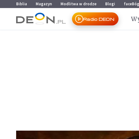
Przejdź do menu głównego
Przejdź do treści
Biblia
Magazyn
Modlitwa w drodze
Blogi
faceBó
Wy
Radio DEON