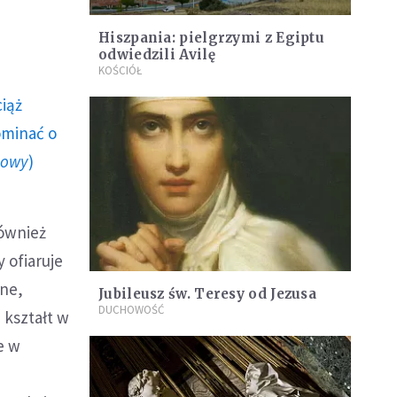
Hiszpania: pielgrzymi z Egiptu
odwiedzili Avilę
KOŚCIÓŁ
ciąż
ominać o
howy
)
również
 ofiaruje
zne,
Jubileusz św. Teresy od Jezusa
DUCHOWOŚĆ
i kształt w
e w