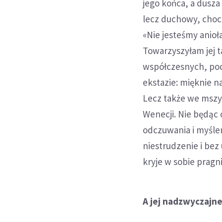
jego końca, a dusza 
lecz duchowy, choci
«Nie jesteśmy anioła
Towarzyszyłam jej t
współczesnych, po
ekstazie: mięknie n
Lecz także we mszy,
Wenecji. Nie będąc 
odczuwania i myślen
niestrudzenie i be
kryje w sobie pragn
A jej nadzwyczajn