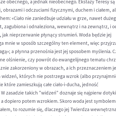
e obecnego, a jednak nieobecnego. Ekstazy Teresy są 
, obrazami i odczuciami fizycznymi, duchem i ciałem, 
chem: «Ciało nie zaniedbuje udziału w grze, nawet dużeg
, zagubiona i odnaleziona, wewnątrz i na zewnątrz, i 
z, jak nieprzerwanie płynący strumień. Woda będzie jej
a mnie w sposób szczególny ten element, więc przyjrz
gą»; a płynna przenośnia jest jej sposobem myślenia. Cz
e olśnienie, czy powrót do ewangelijnego tematu chrz
cznie zakorzeniony w obrazach, a ich przeznaczeniem je
 widzeń, których nie postrzega wzrok (albo przynajmnie
le które zamieszkują całe ciało-i-ducha, jedność
W zasadzie takich "widzeń" doznaje się najpierw dotyk
 a dopiero potem wzrokiem. Skoro woda jest symbolem
ałem, to rozumie się, dlaczego jej Twierdza wewnętrzna