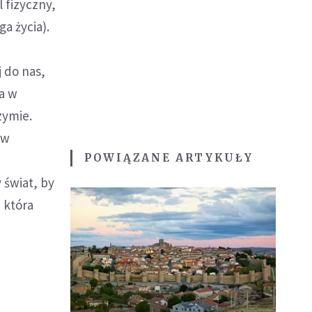
l fizyczny,
a życia).
j do nas,
a w
zymie.
 w
POWIĄZANE ARTYKUŁY
 świat, by
 która