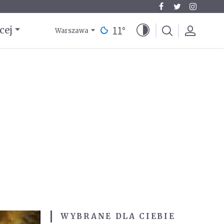
11
°
cej
Warszawa
WYBRANE DLA CIEBIE