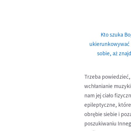
Kto szuka Bo
ukierunkowywać n
sobie, aż znaj
Trzeba powiedzieć, 
wchłanianie muzyki,
nam jej ciało fizyc
epileptyczne, które 
obrębie siebie i p
poszukiwaniu Innego