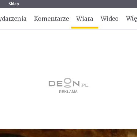
g
Sklep
Wię
darzenia
Komentarze
Wiara
Wideo