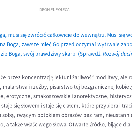
DEON.PL POLECA
ga, musi się zwrócić całkowicie do wewnątrz. Musi się w
a Boga, zawsze mieć Go przed oczyma i wytrwale zap
dzie Boga, swój prawdziwy skarb. (Sprawdź:
Rozwój duc
że przez koncentrację lektur i żarliwość modlitwy, ale 
 malarstwa i rzeźby, pisarstwo tej bezgranicznej kobiety
zne, erotyczne, smakoszowskie i anorektyczne, histeryc
staje się słowem i staje się ciałem, które przybiera i trac
oza sobą, rwącym potokiem obrazów bez ram, nieustanni
, a także właściwego słowa. Otwarte źródło, bijące dla