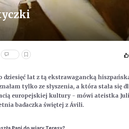
yczki
o dziesięć lat z tą ekstrawagancką hiszpańsk
nałam tylko ze słyszenia, a która stała się d
acią europejskiej kultury - mówi ateistka Jul
etnia badaczka świętej z Ávili.
szła Pani do wiary Teresy?