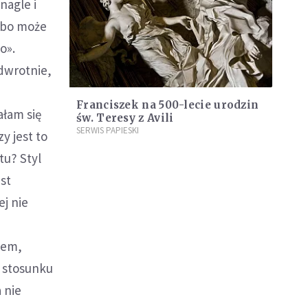
nagle i
albo może
o».
odwrotnie,
Franciszek na 500-lecie urodzin
ałam się
św. Teresy z Avili
SERWIS PAPIESKI
y jest to
tu? Styl
st
j nie
iem,
 stosunku
 nie