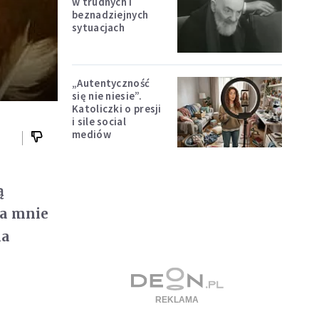
w trudnych i
beznadziejnych
sytuacjach
„Autentyczność
się nie niesie”.
Katoliczki o presji
i sile social
mediów
ą
la mnie
ia