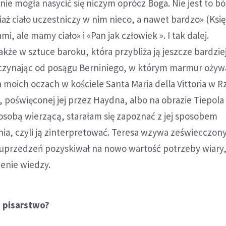
nie mogła nasycić się niczym oprócz Boga. Nie jest to bó
aż ciało uczestniczy w nim nieco, a nawet bardzo» (Księg
mi, ale mamy ciało» i «Pan jak człowiek ». I tak dalej.
akże w sztuce baroku, która przybliża ją jeszcze bardzie
czynając od posągu Berniniego, w którym marmur ożyw
a moich oczach w kościele Santa Maria della Vittoria w R
 poświęconej jej przez Haydna, albo na obrazie Tiepola
osobą wierzącą, starałam się zapoznać z jej sposobem
ia, czyli ją zinterpretować. Teresa wzywa zeświecczony
z uprzedzeń pozyskiwał na nowo wartość potrzeby wiary,
ienie wiedzy.
e pisarstwo?