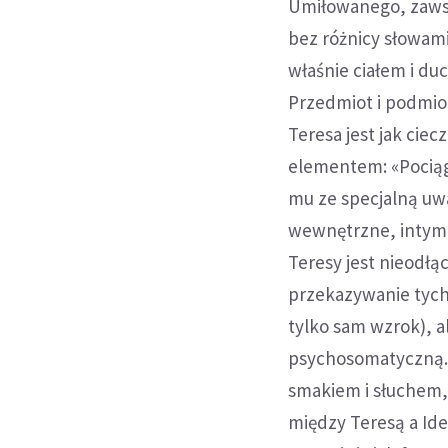
Umiłowanego, zawsz
bez różnicy słowami
właśnie ciałem i du
Przedmiot i podmiot
Teresa jest jak ciec
elementem: «Pociąg
mu ze specjalną uwa
wewnętrzne, intymn
Teresy jest nieodłą
przekazywanie tych
tylko sam wzrok), a
psychosomatyczną. 
smakiem i słuchem,
między Teresą a Ide