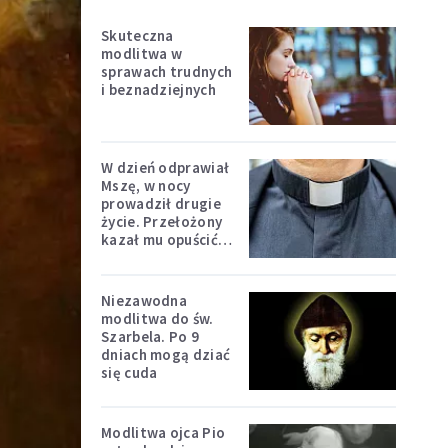
Skuteczna
modlitwa w
sprawach trudnych
i beznadziejnych
W dzień odprawiał
Mszę, w nocy
prowadził drugie
życie. Przełożony
kazał mu opuścić
zakon
Niezawodna
modlitwa do św.
Szarbela. Po 9
dniach mogą dziać
się cuda
Modlitwa ojca Pio