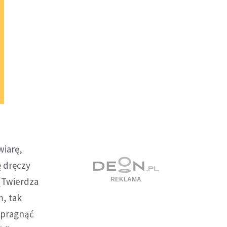
wiarę,
ę dręczy
 (Twierdza
m, tak
o pragnąć